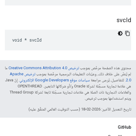
svc
Id
void * svcId
محتوى هذه الصفحة مرخّص بموجب
ترخيص Creative Commons Attribution 4.0‏
ما
لم يُنصّ على خلاف ذلك، وعيّنات التعليمات البرمجية مرخّصة بموجب
ترخيص Apache
2.0‏
. للتفاصيل، يُرجى مراجعة
سياسات موقع Google Developers الإلكتروني
. إنّ Java
هي علامة تجارية مسجَّلة لشركة Oracle و/أو شركائها التابعين. ‫OPENTHREAD
والعلامات التجارية ذات الصلة هي علامات تجارية مسجّلة تابعة لشركة Thread Group
ويتم استخدامها بموجب ترخيص.
تاريخ التعديل الأخير: 2026-02-18 (حسب التوقيت العالمي المتفَّق عليه)
GitHub