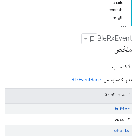
charId
connObj
length
Ble
Rx
Event
ملخّص
الاكتساب
يتم اكتسابه من:
BleEventBase
السمات العامة
buffer
void *
char
Id