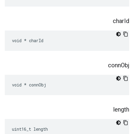
char
Id
void * charId
conn
Obj
void * connObj
length
uint16_t length