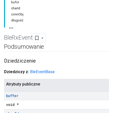
bufor
charId
connObj
długość
Ble
Rx
Event
Podsumowanie
Dziedziczenie
Dziedziczy z:
BleEventBase
Atrybuty publiczne
buffer
void *