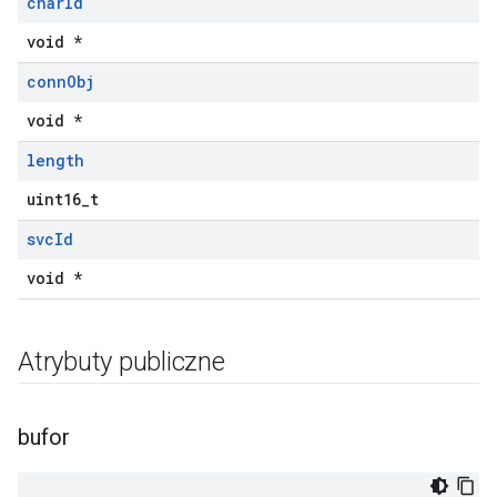
char
Id
void *
conn
Obj
void *
length
uint16_t
svc
Id
void *
Atrybuty publiczne
bufor