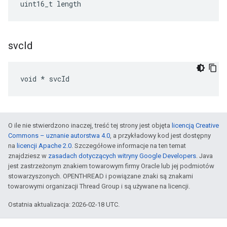
uint16_t length
svc
Id
void * svcId
O ile nie stwierdzono inaczej, treść tej strony jest objęta
licencją Creative
Commons – uznanie autorstwa 4.0
, a przykładowy kod jest dostępny
na
licencji Apache 2.0
. Szczegółowe informacje na ten temat
znajdziesz w
zasadach dotyczących witryny Google Developers
. Java
jest zastrzeżonym znakiem towarowym firmy Oracle lub jej podmiotów
stowarzyszonych. OPENTHREAD i powiązane znaki są znakami
towarowymi organizacji Thread Group i są używane na licencji.
Ostatnia aktualizacja: 2026-02-18 UTC.