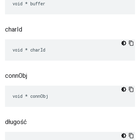
void * buffer
char
Id
void * charId
conn
Obj
void * connObj
długość