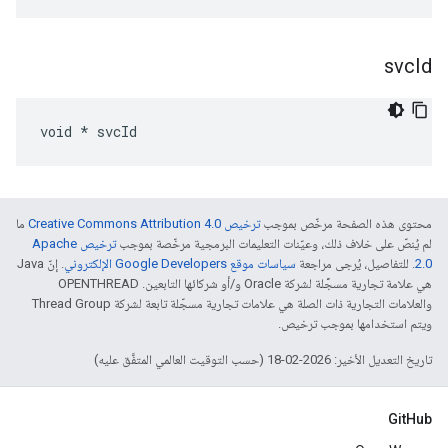
svc
Id
void * svcId
محتوى هذه الصفحة مرخّص بموجب
ترخيص Creative Commons Attribution 4.0‏
ما
لم يُنصّ على خلاف ذلك، وعيّنات التعليمات البرمجية مرخّصة بموجب
ترخيص Apache
2.0‏
. للتفاصيل، يُرجى مراجعة
سياسات موقع Google Developers الإلكتروني
. إنّ Java
هي علامة تجارية مسجَّلة لشركة Oracle و/أو شركائها التابعين. ‫OPENTHREAD
والعلامات التجارية ذات الصلة هي علامات تجارية مسجّلة تابعة لشركة Thread Group
ويتم استخدامها بموجب ترخيص.
تاريخ التعديل الأخير: 2026-02-18 (حسب التوقيت العالمي المتفَّق عليه)
GitHub