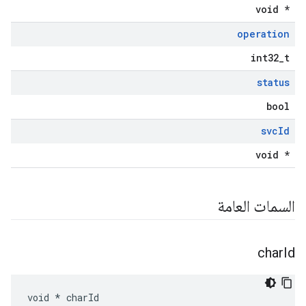
void *
operation
int32_t
status
bool
svc
Id
void *
السمات العامة
char
Id
void * charId