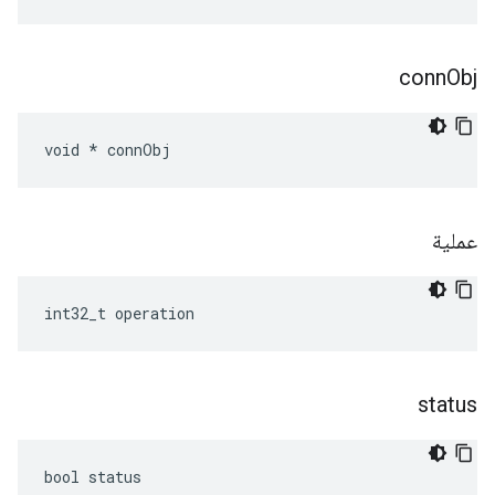
conn
Obj
void * connObj
عملية
int32_t operation
status
bool status