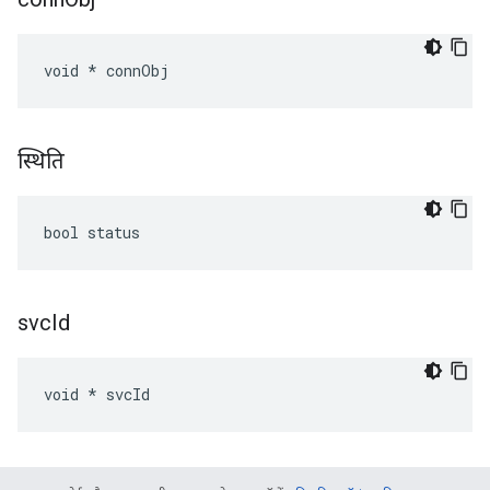
void * connObj
स्थिति
bool status
svc
Id
void * svcId