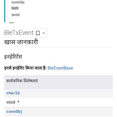
connObj
स्थिति
svcId
Ble
Tx
Event
खास जानकारी
इनहेरिटेंस
इनसे इनहेरिट किया जाता है:
BleEventBase
सार्वजनिक विशेषताएं
char
Id
void *
conn
Obj