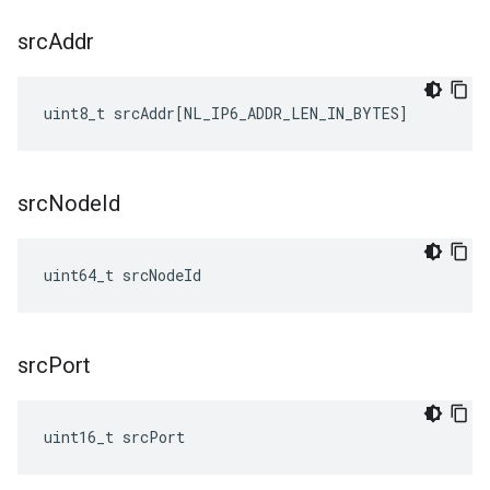
src
Addr
uint8_t
srcAddr
[
NL_IP6_ADDR_LEN_IN_BYTES
]
src
Node
Id
uint64_t srcNodeId
src
Port
uint16_t srcPort