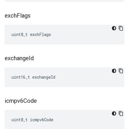
exch
Flags
uint8_t exchFlags
exchange
Id
uint16_t exchangeId
icmpv6Code
uint8_t icmpv6Code