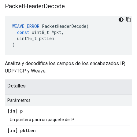
Packet
Header
Decode
WEAVE_ERROR
PacketHeaderDecode
(
const
uint8_t
*
pkt
,
uint16_t
pktLen
)
Analiza y decodifica los campos de los encabezados IP,
UDP/TCP y Weave.
Detalles
Parámetros
[in] p
Un puntero para un paquete de IP.
[in] pkt
Len