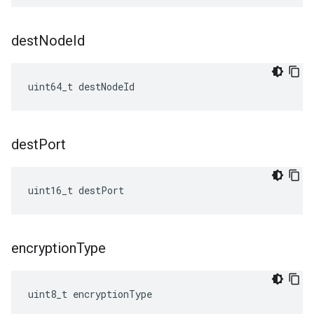
dest
Node
Id
uint64_t destNodeId
dest
Port
uint16_t destPort
encryption
Type
uint8_t encryptionType