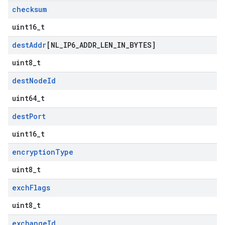
checksum
uint16_t
dest
Addr
[NL
_
IP6
_
ADDR
_
LEN
_
IN
_
BYTES]
uint8_t
dest
Node
Id
uint64_t
dest
Port
uint16_t
encryption
Type
uint8_t
exch
Flags
uint8_t
exchange
Id