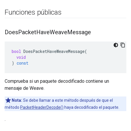
Funciones públicas
Does
Packet
Have
Weave
Message
bool
DoesPacketHaveWeaveMessage
(
void
)
const
Comprueba si un paquete decodificado contiene un
mensaje de Weave.
Nota:
Se debe llamar a este método después de que el
método
PacketHeaderDecode()
haya decodificado el paquete.
.