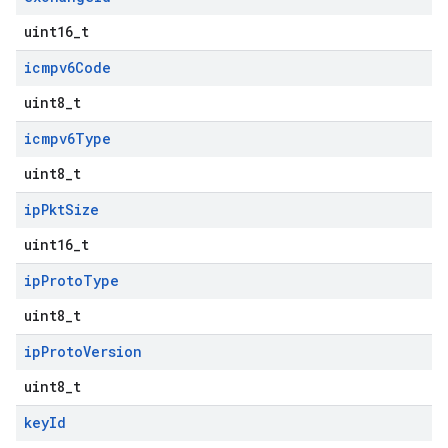
uint16_t
icmpv6Code
uint8_t
icmpv6Type
uint8_t
ip
Pkt
Size
uint16_t
ip
Proto
Type
uint8_t
ip
Proto
Version
uint8_t
key
Id