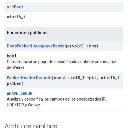
src
Port
uint16_t
Funciones públicas
Does
Packet
Have
Weave
Message
(void) const
bool
Comprueba si un paquete decodificado contiene un mensaje
de Weave.
Packet
Header
Decode
(const uint8
_
t *pkt
,
uint16
_
t
pkt
Len)
WEAVE_ERROR
Analiza y decodifica los campos de los encabezados IP,
UDP/TCP y Weave.
Atributos públicos