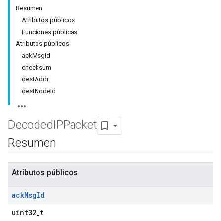
Resumen
Atributos públicos
Funciones públicas
Atributos públicos
ackMsgId
checksum
destAddr
destNodeId
Decoded
IPPacket
Resumen
Atributos públicos
ack
Msg
Id
uint32_t