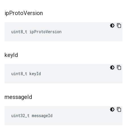
ip
Proto
Version
uint8_t ipProtoVersion
key
Id
uint8_t keyId
message
Id
uint32_t messageId