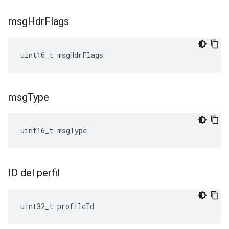
msg
Hdr
Flags
uint16_t msgHdrFlags
msg
Type
uint16_t msgType
ID del perfil
uint32_t profileId