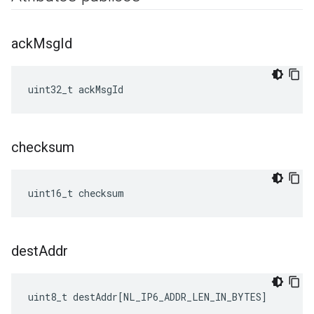
ack
Msg
Id
uint32_t ackMsgId
checksum
uint16_t checksum
dest
Addr
uint8_t
destAddr
[
NL_IP6_ADDR_LEN_IN_BYTES
]