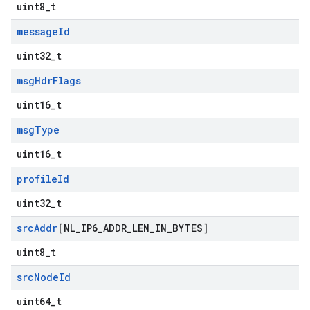
uint8_t
message
Id
uint32_t
msg
Hdr
Flags
uint16_t
msg
Type
uint16_t
profile
Id
uint32_t
src
Addr
[NL
_
IP6
_
ADDR
_
LEN
_
IN
_
BYTES]
uint8_t
src
Node
Id
uint64_t