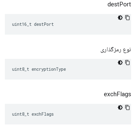
dest
Port
uint16_t destPort
نوع رمزگذاری
uint8_t encryptionType
exch
Flags
uint8_t exchFlags