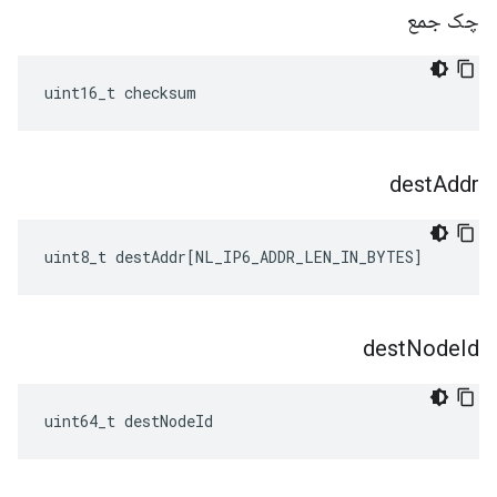
چک جمع
uint16_t checksum
dest
Addr
uint8_t
destAddr
[
NL_IP6_ADDR_LEN_IN_BYTES
]
dest
Node
Id
uint64_t destNodeId