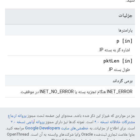
جزئیات
پارامترها
[in] p
اشاره گر به بسته IP.
Len
[in] pkt
طول بسته IP.
برمی گرداند
INET_ERROR هنگام تجزیه بسته یا INET_NO_ERROR در موفقیت.
جز در مواردی که غیراز این ذکر شده باشد، محتوای این صفحه تحت مجوز
پروانه ارجاع
مشترکات خلاقانه نسخه ۴.۰
است. نمونه کدها نیز دارای مجوز
پروانه آپاچی نسخه ۲.۰
است. برای اطلاع از جزئیات، به
خطمشی‌های سایت Google Developers‏
مراجعه کنید.
جاوا علامت تجاری ثبت‌شده Oracle و/یا شرکت‌های وابسته به آن است. ‫OpenThread