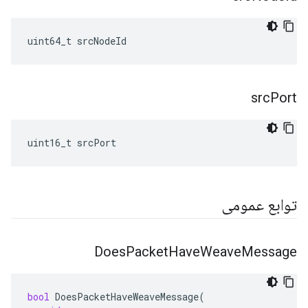
uint64_t srcNodeId
src
Port
uint16_t srcPort
توابع عمومی
Does
Packet
Have
Weave
Message
bool
DoesPacketHaveWeaveMessage
(