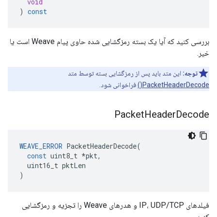
void
)
const
بررسی کنید که آیا یک بسته رمزگشایی شده حاوی پیام Weave است یا
خیر.
توجه:
این متد باید پس از رمزگشایی بسته توسط متد
PacketHeaderDecode()
فراخوانی شود.
Packet
Header
Decode
WEAVE_ERROR
PacketHeaderDecode
(
const
uint8_t
*
pkt
,
uint16_t
pktLen
)
فیلدهای IP، UDP/TCP و هدرهای Weave را تجزیه و رمزگشایی
کنید.