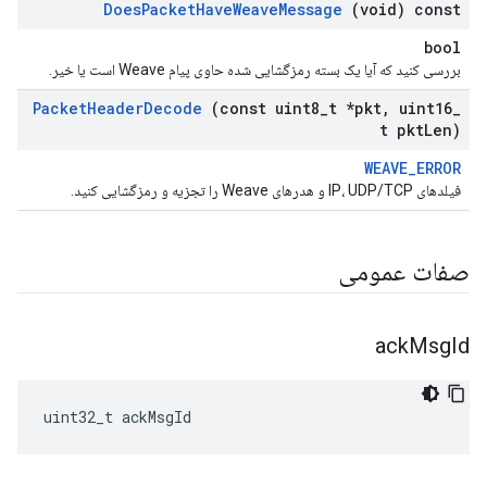
Does
Packet
Have
Weave
Message
(void) const
bool
بررسی کنید که آیا یک بسته رمزگشایی شده حاوی پیام Weave است یا خیر.
Packet
Header
Decode
(const uint8
_
t *pkt
,
uint16
_
t pkt
Len)
WEAVE_ERROR
فیلدهای IP، UDP/TCP و هدرهای Weave را تجزیه و رمزگشایی کنید.
صفات عمومی
ack
Msg
Id
uint32_t ackMsgId