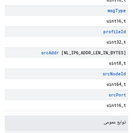
msg
Type
uint16_t
profile
Id
uint32_t
src
Addr
[NL
_
IP6
_
ADDR
_
LEN
_
IN
_
BYTES]
uint8_t
src
Node
Id
uint64_t
src
Port
uint16_t
توابع عمومی