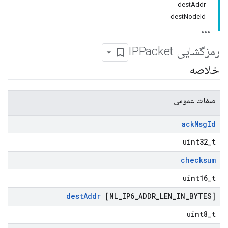
destAddr
destNodeId
رمزگشایی IPPacket
خلاصه
صفات عمومی
ack
Msg
Id
uint32_t
checksum
uint16_t
dest
Addr
[NL
_
IP6
_
ADDR
_
LEN
_
IN
_
BYTES]
uint8_t