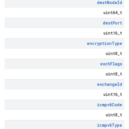
dest
Node
Id
uint64_t
dest
Port
uint16_t
encryption
Type
uint8_t
exch
Flags
uint8_t
exchange
Id
uint16_t
icmpv6Code
uint8_t
icmpv6Type