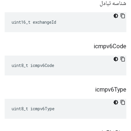
شناسه تبادل
uint16_t exchangeId
icmpv6Code
uint8_t icmpv6Code
icmpv6Type
uint8_t icmpv6Type