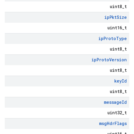
uint8_t
ip
Pkt
Size
uint16_t
ip
Proto
Type
uint8_t
ip
Proto
Version
uint8_t
key
Id
uint8_t
message
Id
uint32_t
msg
Hdr
Flags
uint16_t