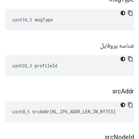
uint16_t msgType
شناسه پروفایل
uint32_t profileId
src
Addr
uint8_t
srcAddr
[
NL_IP6_ADDR_LEN_IN_BYTES
]
src
Node
Id