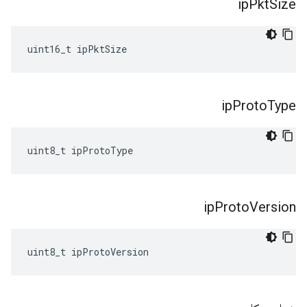
ip
Pkt
Size
uint16_t ipPktSize
ip
Proto
Type
uint8_t ipProtoType
ip
Proto
Version
uint8_t ipProtoVersion