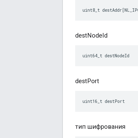
uint8_t
destAddr
[
NL_IP
dest
Node
Id
uint64_t destNodeId
dest
Port
uint16_t destPort
тип шифрования