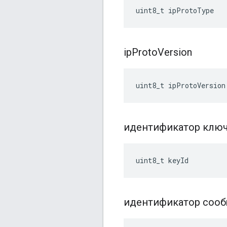
uint8_t ipProtoType
ip
Proto
Version
uint8_t ipProtoVersion
идентификатор клю
uint8_t keyId
идентификатор соо