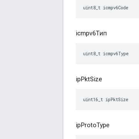
uint8_t icmpv6Code
icmpv6Тип
uint8_t icmpv6Type
ip
Pkt
Size
uint16_t ipPktSize
ip
Proto
Type