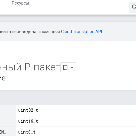
Ресурсы
аница переведена с помощью
Cloud Translation API
.
ныйIP-пакет
ие
uint32_t
uint16_t
EN
_
uint8_t