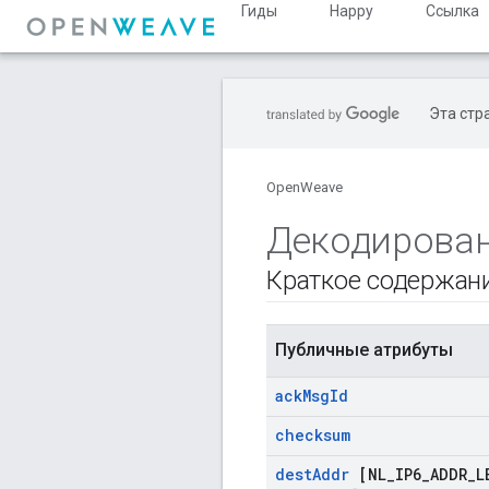
Гиды
Happy
Ссылка
Эта стр
OpenWeave
Декодирован
Краткое содержан
Публичные атрибуты
ack
Msg
Id
checksum
dest
Addr
[NL
_
IP6
_
ADDR
_
L