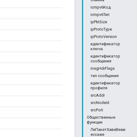
icmpv6Код
icmpv6Тип
ipPktSize
ipProtoType
ipProtoVersion
идентификатор
ключа
идентификатор
сообщения
msgHdrFlags
тип сообщения
идентификатор
профиля
srcAddr
srcNodeId
srcPort
Общественные
функции
ЛиПакетХавеВеам
ессаже