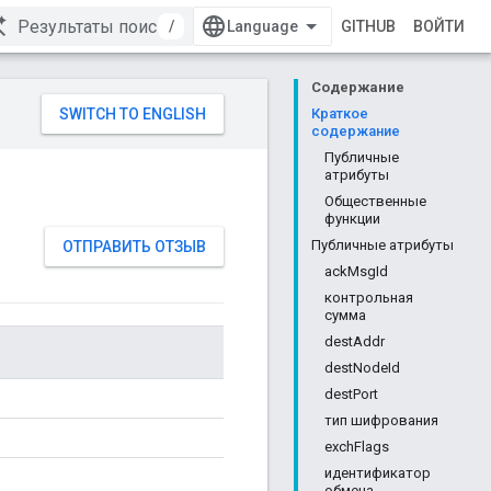
/
GITHUB
ВОЙТИ
Содержание
Краткое
содержание
Публичные
атрибуты
Общественные
функции
Публичные атрибуты
ОТПРАВИТЬ ОТЗЫВ
ackMsgId
контрольная
сумма
destAddr
destNodeId
destPort
тип шифрования
exchFlags
идентификатор
обмена