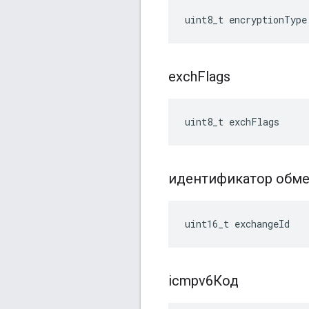
uint8_t encryptionType
exch
Flags
uint8_t exchFlags
идентификатор обм
uint16_t exchangeId
icmpv6Код