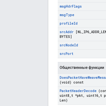
msg
Hdr
Flags
msg
Type
profile
Id
src
Addr
[NL
_
IP6
_
ADDR
_
LE
BYTES]
src
Node
Id
src
Port
Общественные функции
Does
Packet
Have
Weave
Mess
(void) const
Packet
Header
Decode
(con
uint8
_
t *pkt
,
uint16
_
t p
Len)