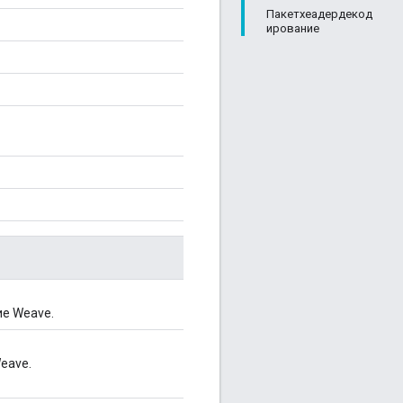
Пакетхеадердекод
ирование
ие Weave.
eave.