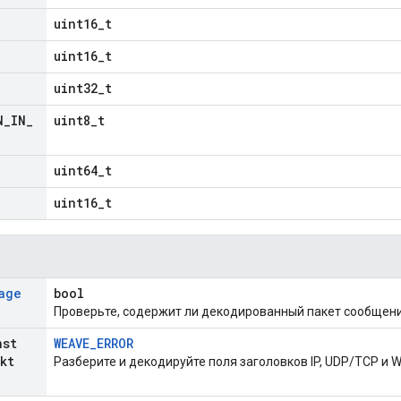
uint16_t
uint16_t
uint32_t
N
_
IN
_
uint8_t
uint64_t
uint16_t
age
bool
Проверьте, содержит ли декодированный пакет сообщен
st
WEAVE_ERROR
kt
Разберите и декодируйте поля заголовков IP, UDP/TCP и W