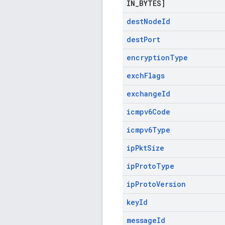
IN
_
BYTES]
dest
Node
Id
dest
Port
encryption
Type
exch
Flags
exchange
Id
icmpv6Code
icmpv6Type
ip
Pkt
Size
ip
Proto
Type
ip
Proto
Version
key
Id
message
Id