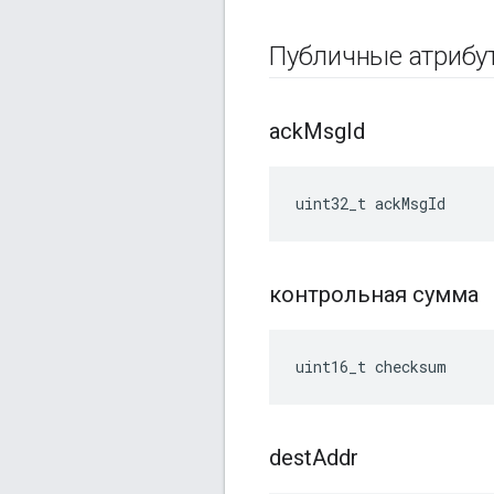
Публичные атриб
ack
Msg
Id
uint32_t ackMsgId
контрольная сумма
uint16_t checksum
dest
Addr