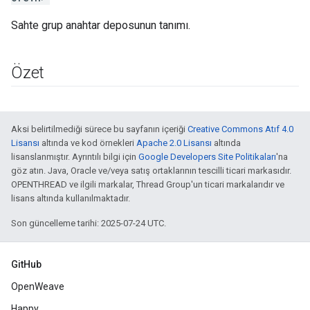
Sahte grup anahtar deposunun tanımı.
Özet
Aksi belirtilmediği sürece bu sayfanın içeriği
Creative Commons Atıf 4.0
Lisansı
altında ve kod örnekleri
Apache 2.0 Lisansı
altında
lisanslanmıştır. Ayrıntılı bilgi için
Google Developers Site Politikaları
'na
göz atın. Java, Oracle ve/veya satış ortaklarının tescilli ticari markasıdır.
OPENTHREAD ve ilgili markalar, Thread Group'un ticari markalarıdır ve
lisans altında kullanılmaktadır.
Son güncelleme tarihi: 2025-07-24 UTC.
GitHub
OpenWeave
Happy