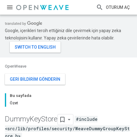
OTURUM AÇ
Google, içerikleri tercih ettiğiniz dile çevirmek için yapay zeka
teknolojisini kullanır. Yapay zeka çevirilerinde hata olabilir.
OpenWeave
GERI BILDIRIM GÖNDERIN
Bu sayfada
Özet
Dummy
Key
Store
#include
<src/lib/profiles/security/WeaveDummyGroupKeySt
ore.h>