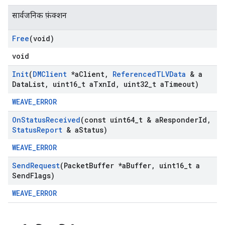
सार्वजनिक फ़ंक्शन
Free
(void)
void
Init
(
DMClient
*a
Client
,
Referenced
TLVData
& a
Data
List
,
uint16
_
t a
Txn
Id
,
uint32
_
t a
Timeout)
WEAVE_ERROR
On
Status
Received
(const uint64
_
t & a
Responder
Id
,
Status
Report
& a
Status)
WEAVE_ERROR
Send
Request
(Packet
Buffer *a
Buffer
,
uint16
_
t a
Send
Flags)
WEAVE_ERROR