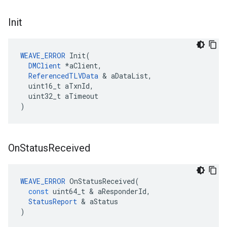
Init
WEAVE_ERROR
 Init(

DMClient
 *aClient,

ReferencedTLVData
 & aDataList,

  uint16_t aTxnId,

  uint32_t aTimeout

)
On
Status
Received
WEAVE_ERROR
OnStatusReceived
(
const
uint64_t
&
aResponderId
,
StatusReport
&
aStatus
)