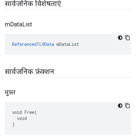
सार्वजनिक विशेषताएं
m
Data
List
ReferencedTLVData
 mDataList
सार्वजनिक फ़ंक्शन
मुफ़्त
void Free(

  void

)