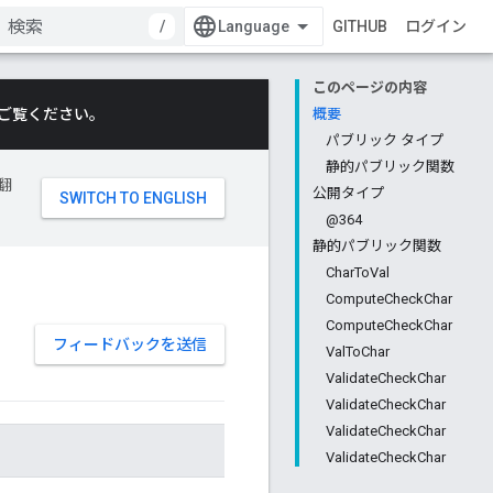
/
GITHUB
ログイン
このページの内容
ご覧ください。
概要
パブリック タイプ
静的パブリック関数
翻
公開タイプ
@364
静的パブリック関数
CharToVal
ComputeCheckChar
ComputeCheckChar
フィードバックを送信
ValToChar
ValidateCheckChar
ValidateCheckChar
ValidateCheckChar
ValidateCheckChar