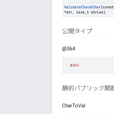
Validate
Check
Char
(const
*str
,
size
_
t str
Len)
公開タイプ
@364
@364
静的パブリック関
Char
To
Val