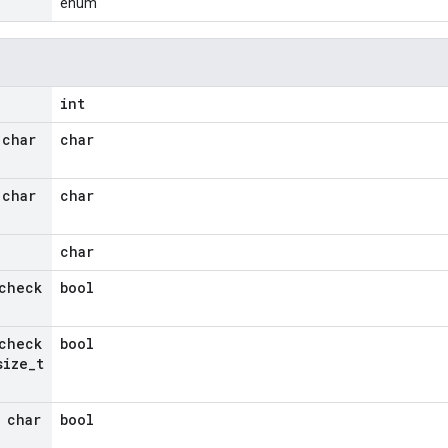
enum
int
 char
char
 char
char
char
check
bool
check
bool
ize
_
t
 char
bool