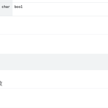
 char
bool
数