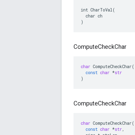
int CharToVal(

  char ch

)
Compute
Check
Char
char
ComputeCheckChar
(
const
char
*
str
)
Compute
Check
Char
char
ComputeCheckChar
(
const
char
*
str
,