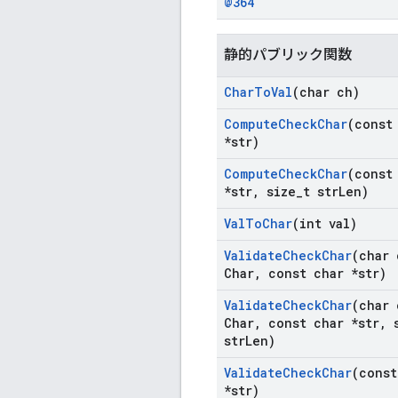
@364
静的パブリック関数
Char
To
Val
(char ch)
Compute
Check
Char
(const
*str)
Compute
Check
Char
(const
*str
,
size
_
t str
Len)
Val
To
Char
(int val)
Validate
Check
Char
(char 
Char
,
const char *str)
Validate
Check
Char
(char 
Char
,
const char *str
,
s
str
Len)
Validate
Check
Char
(const
*str)