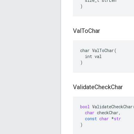
size_t
strLen
)
Val
To
Char
char ValToChar(

  int val

)
Validate
Check
Char
bool
ValidateCheckChar
char
checkChar
,
const
char
*
str
)