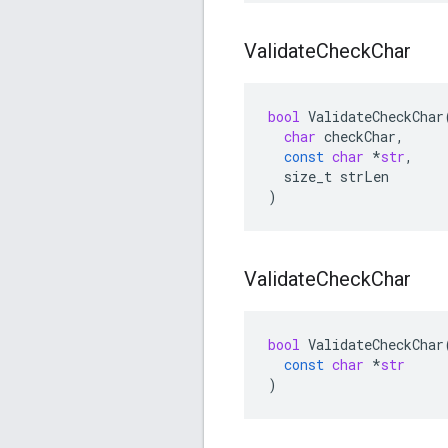
Validate
Check
Char
bool
ValidateCheckChar
char
checkChar
,
const
char
*
str
,
size_t
strLen
)
Validate
Check
Char
bool
ValidateCheckChar
const
char
*
str
)