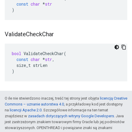
const
char
*
str
)
Validate
Check
Char
bool
ValidateCheckChar
(
const
char
*
str
,
size_t
strLen
)
O ile nie stwierdzono inaczej, treść tej strony jest objęta
licencją Creative
Commons – uznanie autorstwa 4.0
, a przykładowy kod jest dostępny
na
licencji Apache 2.0
. Szczegółowe informacje na ten temat
znajdziesz w
zasadach dotyczących witryny Google Developers
. Java
jest zastrzeżonym znakiem towarowym firmy Oracle lub jej podmiotów
stowarzyszonych. OPENTHREAD i powiązane znaki są znakami