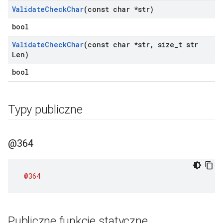
Validate
Check
Char
(const char *str)
bool
Validate
Check
Char
(const char *str
,
size
_
t str
Len)
bool
Typy publiczne
@364
@364
Publiczne funkcje statyczne