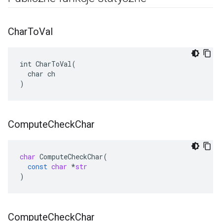
Char
To
Val
int CharToVal(

  char ch

)
Compute
Check
Char
char
ComputeCheckChar
(
const
char
*
str
)
Compute
Check
Char