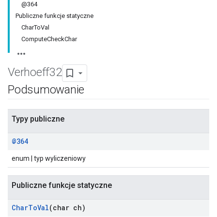
@364
Publiczne funkcje statyczne
CharToVal
ComputeCheckChar
Verhoeff32
Podsumowanie
Typy publiczne
@364
enum | typ wyliczeniowy
Publiczne funkcje statyczne
Char
To
Val
(char ch)