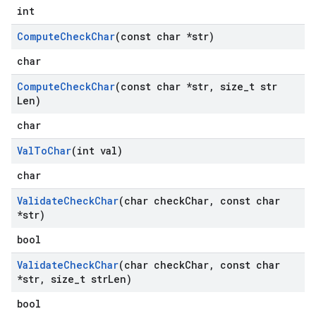
int
Compute
Check
Char
(const char *str)
char
Compute
Check
Char
(const char *str
,
size
_
t str
Len)
char
Val
To
Char
(int val)
char
Validate
Check
Char
(char check
Char
,
const char
*str)
bool
Validate
Check
Char
(char check
Char
,
const char
*str
,
size
_
t str
Len)
bool