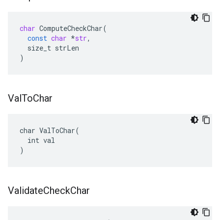
char
ComputeCheckChar
(
const
char
*
str
,
size_t
strLen
)
Val
To
Char
char ValToChar(

  int val

)
Validate
Check
Char