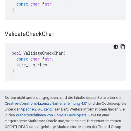
const
char
*
str
)
Validate
Check
Char
bool
ValidateCheckChar
(
const
char
*
str
,
size_t
strLen
)
Sofern nicht anders angegeben, sind die Inhalte dieser Seite unter der
Creative-Commons-Lizenz „Namensnennung 4.0“
und die Codebeispiele
unter der
Apache 2.0-Lizenz
lizenziert. Weitere Informationen finden Sie
in den
Websiterichtlinien von Google Developers
. Java ist eine
eingetragene Marke von Oracle und/oder seinen Tochterunternehmen.
OPENTHREAD und zugehörige Marken sind Marken der Thread Group