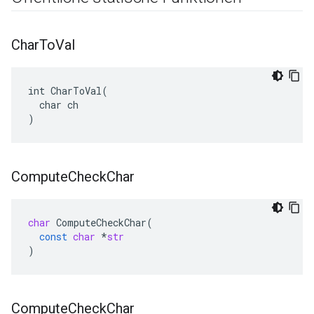
Char
To
Val
int CharToVal(

  char ch

)
Compute
Check
Char
char
ComputeCheckChar
(
const
char
*
str
)
Compute
Check
Char