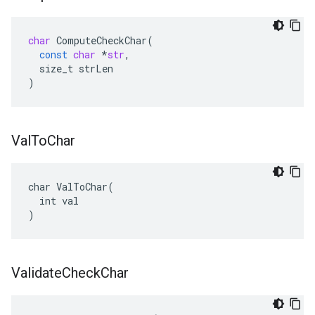
char
ComputeCheckChar
(
const
char
*
str
,
size_t
strLen
)
Val
To
Char
char ValToChar(

  int val

)
Validate
Check
Char