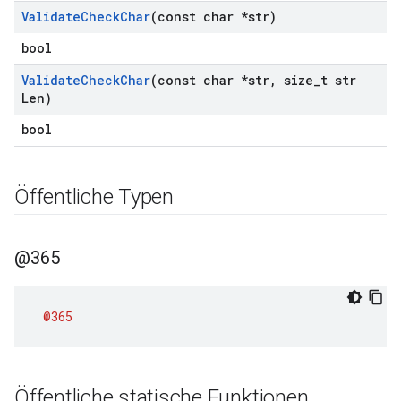
Validate
Check
Char
(const char *str)
bool
Validate
Check
Char
(const char *str
,
size
_
t str
Len)
bool
Öffentliche Typen
@365
@365
Öffentliche statische Funktionen