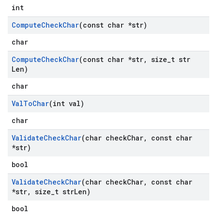
int
Compute
Check
Char
(const char *str)
char
Compute
Check
Char
(const char *str
,
size
_
t str
Len)
char
Val
To
Char
(int val)
char
Validate
Check
Char
(char check
Char
,
const char
*str)
bool
Validate
Check
Char
(char check
Char
,
const char
*str
,
size
_
t str
Len)
bool