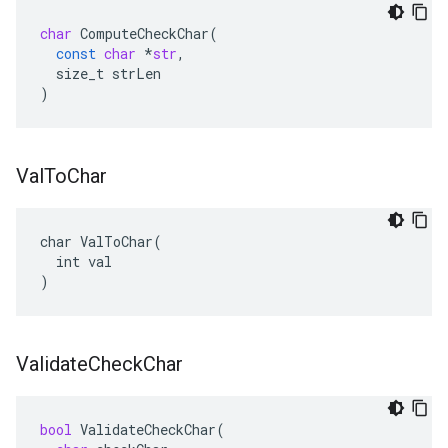
char
ComputeCheckChar
(
const
char
*
str
,
size_t
strLen
)
Val
To
Char
char ValToChar(

  int val

)
Validate
Check
Char
bool
ValidateCheckChar
(