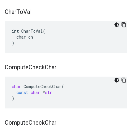
Char
To
Val
int CharToVal(

  char ch

)
Compute
Check
Char
char
ComputeCheckChar
(
const
char
*
str
)
Compute
Check
Char