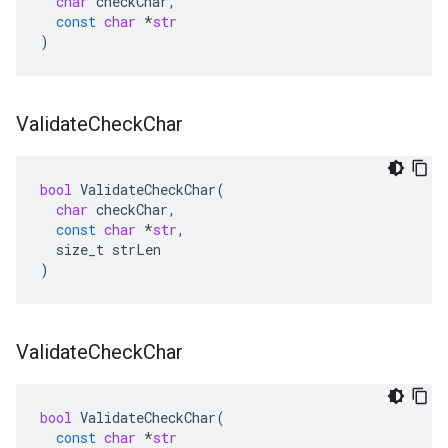
char
checkChar
,
const
char
*
str
)
Validate
Check
Char
bool
ValidateCheckChar
(
char
checkChar
,
const
char
*
str
,
size_t
strLen
)
Validate
Check
Char
bool
ValidateCheckChar
(
const
char
*
str