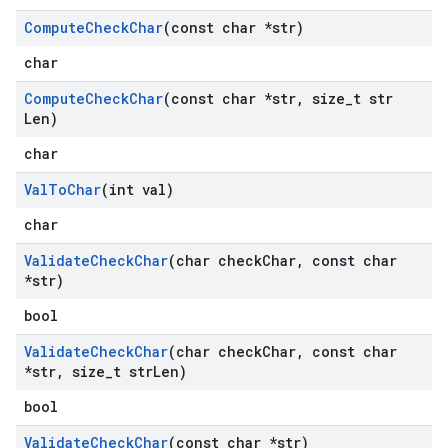
Compute
Check
Char
(const char *str)
char
Compute
Check
Char
(const char *str
,
size
_
t str
Len)
char
Val
To
Char
(int val)
char
Validate
Check
Char
(char check
Char
,
const char
*str)
bool
Validate
Check
Char
(char check
Char
,
const char
*str
,
size
_
t str
Len)
bool
Validate
Check
Char
(const char *str)