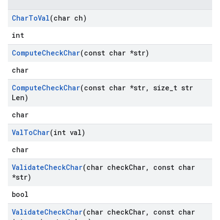
Char
To
Val
(char ch)
int
Compute
Check
Char
(const char *str)
char
Compute
Check
Char
(const char *str
,
size
_
t str
Len)
char
Val
To
Char
(int val)
char
Validate
Check
Char
(char check
Char
,
const char
*str)
bool
Validate
Check
Char
(char check
Char
,
const char