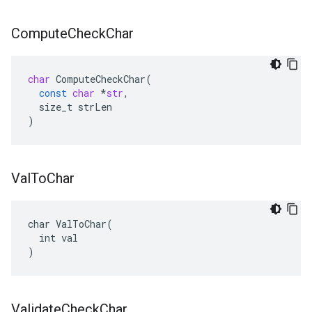
Compute
Check
Char
char
ComputeCheckChar
(
const
char
*
str
,
size_t
strLen
)
Val
To
Char
char ValToChar(

  int val

)
Validate
Check
Char