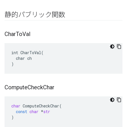
静的パブリック関数
Char
To
Val
int CharToVal(

  char ch

)
Compute
Check
Char
char
ComputeCheckChar
(
const
char
*
str
)