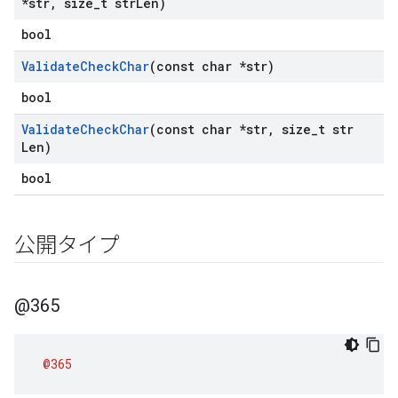
*str
,
size
_
t str
Len)
bool
Validate
Check
Char
(const char *str)
bool
Validate
Check
Char
(const char *str
,
size
_
t str
Len)
bool
公開タイプ
@365
@365