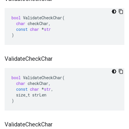
bool
ValidateCheckChar
(
char
checkChar
,
const
char
*
str
)
Validate
Check
Char
bool
ValidateCheckChar
(
char
checkChar
,
const
char
*
str
,
size_t
strLen
)
Validate
Check
Char