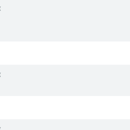
(
(
(