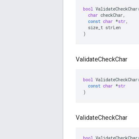
bool
ValidateCheckChar
char
checkChar
,
const
char
*
str
,
size_t
strLen
)
Validate
Check
Char
bool
ValidateCheckChar
const
char
*
str
)
Validate
Check
Char
bool
ValidateCheckChar