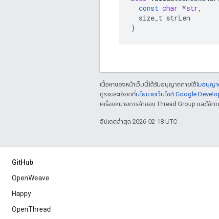
const
char
*
str
,
size_t
strLen
)
เนื้อหาของหน้าเว็บนี้ได้รับอนุญาตภายใต้
ใบอนุญาต
ดูรายละเอียดที่
นโยบายเว็บไซต์ Google Develo
เครื่องหมายการค้าของ Thread Group และใช้ภา
อัปเดตล่าสุด 2026-02-18 UTC
GitHub
OpenWeave
Happy
OpenThread