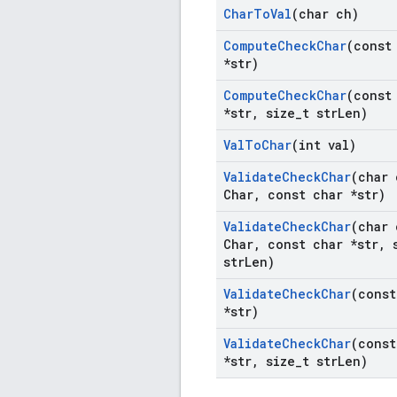
Char
To
Val
(char ch)
Compute
Check
Char
(const
*str)
Compute
Check
Char
(const
*str
,
size
_
t str
Len)
Val
To
Char
(int val)
Validate
Check
Char
(char 
Char
,
const char *str)
Validate
Check
Char
(char 
Char
,
const char *str
,
s
str
Len)
Validate
Check
Char
(const
*str)
Validate
Check
Char
(const
*str
,
size
_
t str
Len)