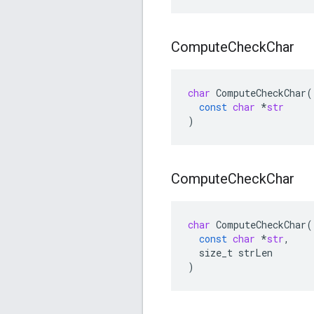
Compute
Check
Char
char
ComputeCheckChar
(
const
char
*
str
)
Compute
Check
Char
char
ComputeCheckChar
(
const
char
*
str
,
size_t
strLen
)