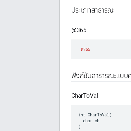
ประเภทสาธารณะ
@365
@365
ฟังก์ชันสาธารณะแบบค
Char
To
Val
int CharToVal(

  char ch

)