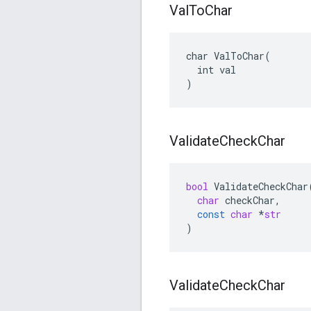
Val
To
Char
char ValToChar(

  int val

)
Validate
Check
Char
bool
ValidateCheckChar
char
checkChar
,
const
char
*
str
)
Validate
Check
Char