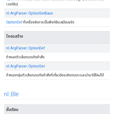
เวอร์ชัน)
nl::ArgParser::OptionSetBase
OptionSet
ที่เครื่องจัดการเป็นฟังก์ชันเสมือนจริง
โครงสร้าง
nl::ArgParser::OptionDef
กําหนดตัวเลือกบรรทัดคําสั่ง
nl::ArgParser::OptionSet
กําหนดกลุ่มตัวเลือกบรรทัดคําสั่งที่เกี่ยวข้องเชิงตรรกะและนํามาใช้ใหม่ได้
nl
::
Ble
ชั้นเรียน