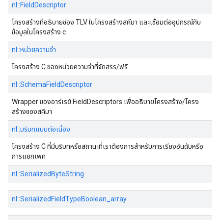
nl::FieldDescriptor
โครงสร้างที่อธิบายช่อง TLV ในโครงสร้างสคีมา และเชื่อมต่ออุปกรณ์กับ
ข้อมูลในโครงสร้าง c
nl::หน่วยความจํา
โครงสร้าง C ของหน่วยความจําที่จัดสรร/ฟรี
nl::SchemaFieldDescriptor
Wrapper ของอาร์เรย์ FieldDescriptors เพื่ออธิบายโครงสร้าง/โครง
สร้างของสคีมา
nl::บริบทแบบต่อเนื่อง
โครงสร้าง C ที่มีบริบทหรือสถานะที่เราต้องการสําหรับการเรียงอันดับหรือ
การแยกเพศ
nl::SerializedByteString
nl::SerializedFieldTypeBoolean_array