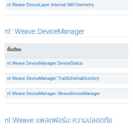
nl::Weave::DeviceLayer::Internal::WiFiTelemetry
nl
::
Weave
::
Device
Manager
ชั้นเรียน
nl::Weave::DeviceManager::DeviceStatus
nl::Weave::DeviceManager::TraitSchemaDirectory
nl::Weave::DeviceManager::WeaveDeviceManager
nl
::
Weave
::
แพลตฟอร์ม
::
ความปลอดภัย