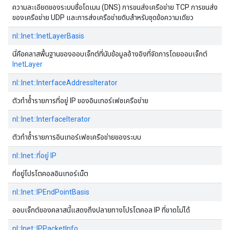
ความละเอียดของระบบชื่อโดเมน (DNS) การขนส่งเครือข่าย TCP การขนส่ง
ของเครือข่าย UDP และการส่งเครือข่ายดิบสําหรับชุดข้อความเดียว
nl::Inet::InetLayerBasis
นี่คือคลาสพื้นฐานของออบเจ็กต์ที่นับข้อมูลอ้างอิงที่จัดการโดยออบเจ็กต์
InetLayer
nl::Inet::InterfaceAddressIterator
ตัวทําซ้ํารายการที่อยู่ IP ของอินเทอร์เฟซเครือข่าย
nl::Inet::InterfaceIterator
ตัวทําซ้ํารายการอินเทอร์เฟซเครือข่ายของระบบ
nl::Inet::ที่อยู่ IP
ที่อยู่โปรโตคอลอินเทอร์เน็ต
nl::Inet::IPEndPointBasis
ออบเจ็กต์ของคลาสนี้แสดงถึงปลายทางโปรโตคอล IP ที่ขาดไม่ได้
nl::Inet::IPPacketInfo