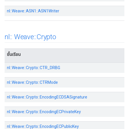
nl::Weave::ASN1::ASN1Writer
nl
::
Weave
::
Crypto
ชั้นเรียน
nl::Weave::Crypto::CTR_DRBG
nl::Weave::Crypto::CTRMode
nl::Weave::Crypto::EncodingECDSASignature
nl::Weave::Crypto::EncodingECPrivateKey
nl::Weave::Crypto::EncodingECPublicKey