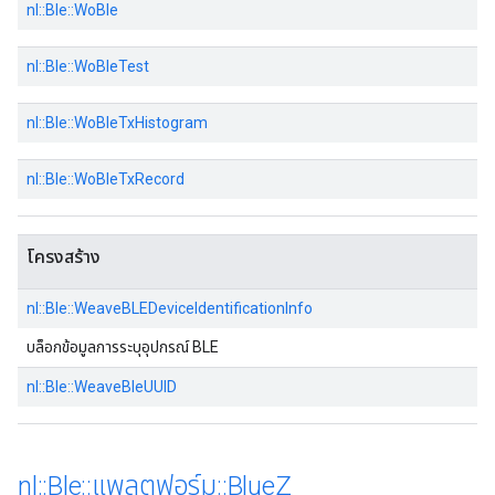
nl::Ble::WoBle
nl::Ble::WoBleTest
nl::Ble::WoBleTxHistogram
nl::Ble::WoBleTxRecord
โครงสร้าง
nl::Ble::WeaveBLEDeviceIdentificationInfo
บล็อกข้อมูลการระบุอุปกรณ์ BLE
nl::Ble::WeaveBleUUID
nl
::
Ble
::
แพลตฟอร์ม
::
Blue
Z