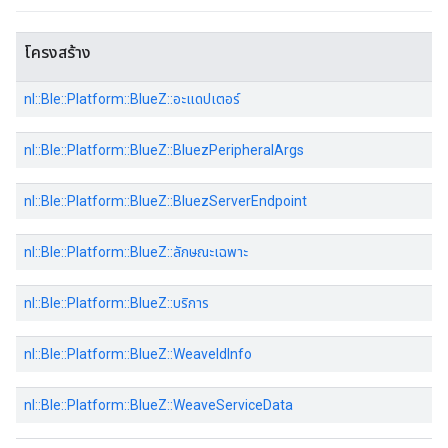
โครงสร้าง
nl::Ble::Platform::BlueZ::อะแดปเตอร์
nl::Ble::Platform::BlueZ::BluezPeripheralArgs
nl::Ble::Platform::BlueZ::BluezServerEndpoint
nl::Ble::Platform::BlueZ::ลักษณะเฉพาะ
nl::Ble::Platform::BlueZ::บริการ
nl::Ble::Platform::BlueZ::WeaveIdInfo
nl::Ble::Platform::BlueZ::WeaveServiceData