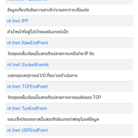
ข้อมูลเกี่ยวกับข้อความขาเข้า/ขาออก/การเชื่อมต่อ
nl::Inet::IPP
คํานําหน้าที่อยู่โปรโตคอลอินเทอร์เน็ต
nl::Inet::RawEndPoint
วัตถุของชั้นเรียนนี้แสดงถึงปลายทางเครือข่าย IP ดิบ
nl::Inet::SocketEvents
แสดงชุดเหตุการณ์ I/O ที่ขอ/รอดําเนินการ
nl::Inet::TCPEndPoint
วัตถุของชั้นเรียนนี้แสดงถึงปลายทางการขนส่งของ TCP
nl::Inet::TunEndPoint
ออบเจ็กต์ของคลาสนี้แสดงถึงอินเทอร์เฟซอุโมงค์ข้อมูล
nl::Inet::UDPEndPoint