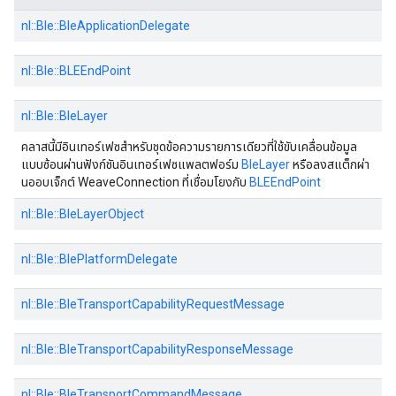
nl::Ble::BleApplicationDelegate
nl::Ble::BLEEndPoint
nl::Ble::BleLayer
คลาสนี้มีอินเทอร์เฟซสําหรับชุดข้อความรายการเดียวที่ใช้ขับเคลื่อนข้อมูล
แบบซ้อนผ่านฟังก์ชันอินเทอร์เฟซแพลตฟอร์ม
BleLayer
หรือลงสแต็กผ่า
นออบเจ็กต์ WeaveConnection ที่เชื่อมโยงกับ
BLEEndPoint
nl::Ble::BleLayerObject
nl::Ble::BlePlatformDelegate
nl::Ble::BleTransportCapabilityRequestMessage
nl::Ble::BleTransportCapabilityResponseMessage
nl::Ble::BleTransportCommandMessage