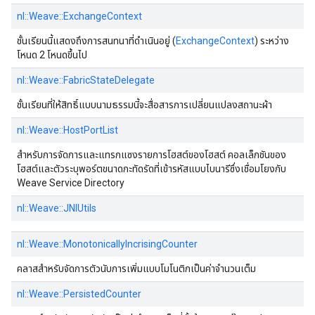
nl::Weave::ExchangeContext
ชั้นเรียนนี้แสดงถึงการสนทนาที่ดําเนินอยู่ (
ExchangeContext
) ระหว่าง
โหนด 2 โหนดขึ้นไป
nl::Weave::FabricStateDelegate
ชั้นเรียนที่ให้สิทธิ์แบบนามธรรมนี้จะสื่อสารการเปลี่ยนแปลงสถานะผ้า
nl::Weave::HostPortList
สําหรับการจัดการและแทรกแซงรายการโฮสต์ของโฮสต์ คอลเล็กชันของ
โฮสต์และตัวระบุพอร์ตขนาดกะทัดรัดที่เข้ารหัสแบบไบนารีซึ่งเชื่อมโยงกับ
Weave Service Directory
nl::Weave::JNIUtils
nl::Weave::MonotonicallyIncrisingCounter
คลาสสําหรับจัดการตัวนับการเพิ่มแบบโมโนติกเป็นค่าจํานวนเต็ม
nl::Weave::PersistedCounter