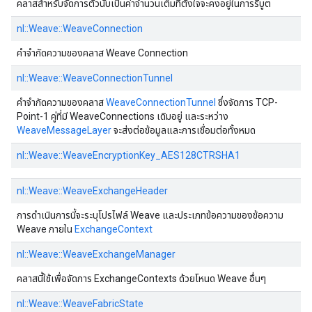
คลาสสําหรับจัดการตัวนับเป็นค่าจํานวนเต็มที่ตั้งใจจะคงอยู่ในการรีบูต
nl::Weave::WeaveConnection
คําจํากัดความของคลาส Weave Connection
nl::Weave::WeaveConnectionTunnel
คําจํากัดความของคลาส
WeaveConnectionTunnel
ซึ่งจัดการ TCP-
Point-1 คู่ที่มี WeaveConnections เดิมอยู่ และระหว่าง
WeaveMessageLayer
จะส่งต่อข้อมูลและการเชื่อมต่อทั้งหมด
nl::Weave::WeaveEncryptionKey_AES128CTRSHA1
nl::Weave::WeaveExchangeHeader
การดําเนินการนี้จะระบุโปรไฟล์ Weave และประเภทข้อความของข้อความ
Weave ภายใน
ExchangeContext
nl::Weave::WeaveExchangeManager
คลาสนี้ใช้เพื่อจัดการ ExchangeContexts ด้วยโหนด Weave อื่นๆ
nl::Weave::WeaveFabricState