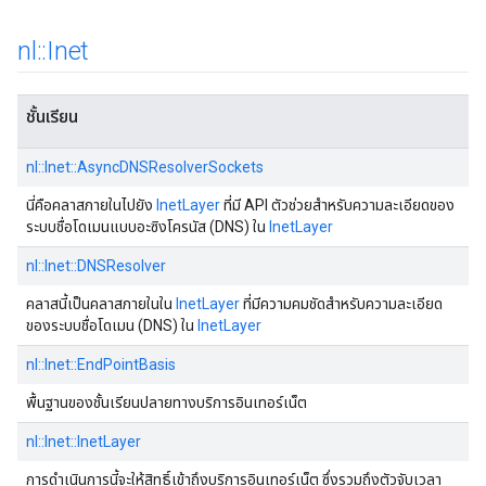
nl
::
Inet
ชั้นเรียน
nl::Inet::AsyncDNSResolverSockets
นี่คือคลาสภายในไปยัง
InetLayer
ที่มี API ตัวช่วยสําหรับความละเอียดของ
ระบบชื่อโดเมนแบบอะซิงโครนัส (DNS) ใน
InetLayer
nl::Inet::DNSResolver
คลาสนี้เป็นคลาสภายในใน
InetLayer
ที่มีความคมชัดสําหรับความละเอียด
ของระบบชื่อโดเมน (DNS) ใน
InetLayer
nl::Inet::EndPointBasis
พื้นฐานของชั้นเรียนปลายทางบริการอินเทอร์เน็ต
nl::Inet::InetLayer
การดําเนินการนี้จะให้สิทธิ์เข้าถึงบริการอินเทอร์เน็ต ซึ่งรวมถึงตัวจับเวลา