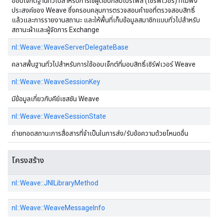
ออบเจ็กต์ฐานทั่วไปสําหรับการใช้ผู้ตอบกลับโปรไฟล์ (เซิร์ฟเวอร์) ที่ไม่พึง
ประสงค์ของ Weave ซึ่งครอบคลุมการตรวจสอบคําขอที่ตรวจสอบสิทธิ์
แล้วและการรายงานสถานะ และให้พื้นที่เก็บข้อมูลสมาชิกแบบทั่วไปสําหรับ
สถานะผ้าและผู้จัดการ Exchange
nl::Weave::WeaveServerDelegateBase
คลาสพื้นฐานทั่วไปสําหรับการใช้ออบเจ็กต์ที่มอบสิทธิ์เซิร์ฟเวอร์ Weave
nl::Weave::WeaveSessionKey
มีข้อมูลเกี่ยวกับคีย์เซสชัน Weave
nl::Weave::WeaveSessionState
ถ่ายทอดสถานะการสื่อสารที่จําเป็นในการส่ง/รับข้อความด้วยโหนดอื่น
โครงสร้าง
nl::Weave::JNILibraryMethod
nl::Weave::WeaveMessageInfo