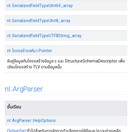
nl::SerializedFieldTypeUInt64_array
nl::SerializedFieldTypeUInt8_array
nl::SerializedFieldTypeUTF8String_array
nl::โครงสร้างสคีมา Pointer
จับคู่ข้อมูลกับโครงสร้างข้อมูล c และ StructureSchemaDescriptor เพื่อ
เขียนโครงสร้าง TLV ตามข้อมูลนั้น
nl
::
Arg
Parser
ชั้นเรียน
nl::ArgParser::HelpOptions
OptionSet
ทั่วไปสําหรับการจัดการตัวเลือกการให้ข้อมูล (ความช่วยเหลือ