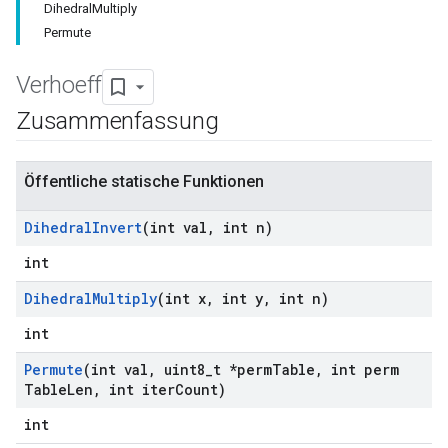
DihedralMultiply
Permute
Verhoeff
Zusammenfassung
Öffentliche statische Funktionen
Dihedral
Invert
(int val
,
int n)
int
Dihedral
Multiply
(int x
,
int y
,
int n)
int
Permute
(int val
,
uint8
_
t *perm
Table
,
int perm
Table
Len
,
int iter
Count)
int