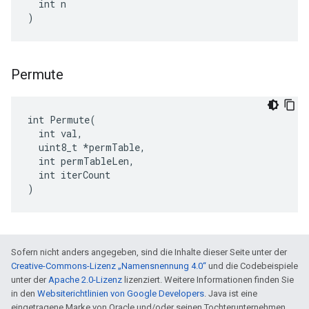
  int n

)
Permute
int Permute(

  int val,

  uint8_t *permTable,

  int permTableLen,

  int iterCount

)
Sofern nicht anders angegeben, sind die Inhalte dieser Seite unter der
Creative-Commons-Lizenz „Namensnennung 4.0“
und die Codebeispiele
unter der
Apache 2.0-Lizenz
lizenziert. Weitere Informationen finden Sie
in den
Websiterichtlinien von Google Developers
. Java ist eine
eingetragene Marke von Oracle und/oder seinen Tochterunternehmen.