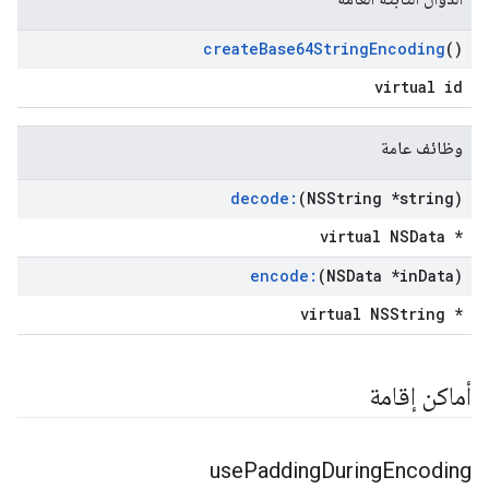
create
Base64String
Encoding
()
virtual id
وظائف عامة
decode:
(NSString *string)
virtual NSData *
encode:
(NSData *in
Data)
virtual NSString *
أماكن إقامة
use
Padding
During
Encoding