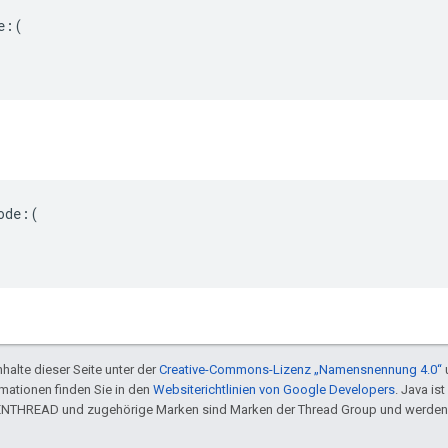
:(

de:(

halte dieser Seite unter der
Creative-Commons-Lizenz „Namensnennung 4.0“
rmationen finden Sie in den
Websiterichtlinien von Google Developers
. Java is
ENTHREAD und zugehörige Marken sind Marken der Thread Group und werden 