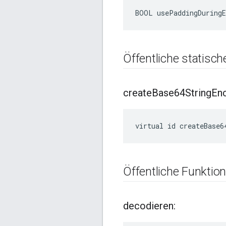
BOOL usePaddingDuringE
Öffentliche statisc
create
Base64String
En
virtual id createBase6
Öffentliche Funktio
decodieren: