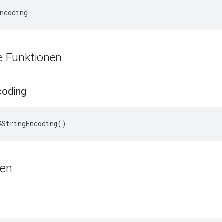
ncoding
he Funktionen
coding
4StringEncoding()
nen