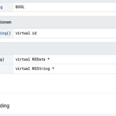
ng
BOOL
tionen
ing
()
virtual id
ng)
virtual NSData *
virtual NSString *
ding