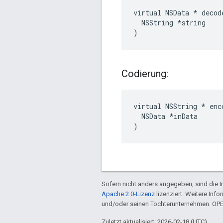
virtual NSData * decode
  NSString *string

)
Codierung:
virtual NSString * enco
  NSData *inData

)
Sofern nicht anders angegeben, sind die In
Apache 2.0-Lizenz
lizenziert. Weitere Info
und/oder seinen Tochterunternehmen. OP
Zuletzt aktualisiert: 2026-02-18 (UTC).