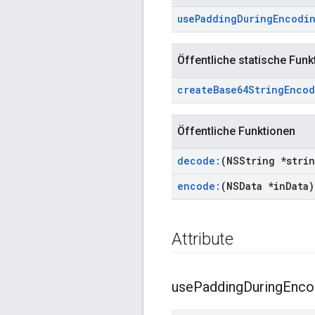
use
Padding
During
Encodi
Öffentliche statische Funk
create
Base64String
Encod
Öffentliche Funktionen
decode:
(NSString *stri
encode:
(NSData *in
Data)
Attribute
use
Padding
During
Enco