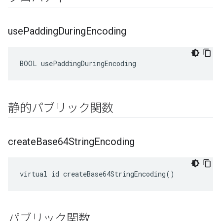
use
Padding
During
Encoding
BOOL usePaddingDuringEncoding
静的パブリック関数
create
Base64String
Encoding
virtual id createBase64StringEncoding()
パブリック関数