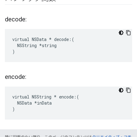
decode:
virtual NSData * decode:(

  NSString *string

)
encode:
virtual NSString * encode:(

  NSData *inData

)