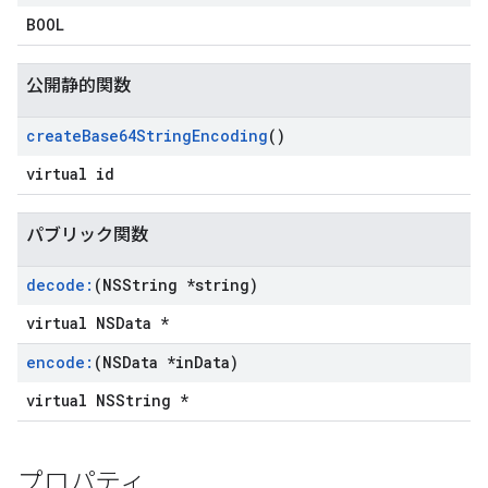
BOOL
公開静的関数
create
Base64String
Encoding
()
virtual id
パブリック関数
decode:
(NSString *string)
virtual NSData *
encode:
(NSData *in
Data)
virtual NSString *
プロパティ