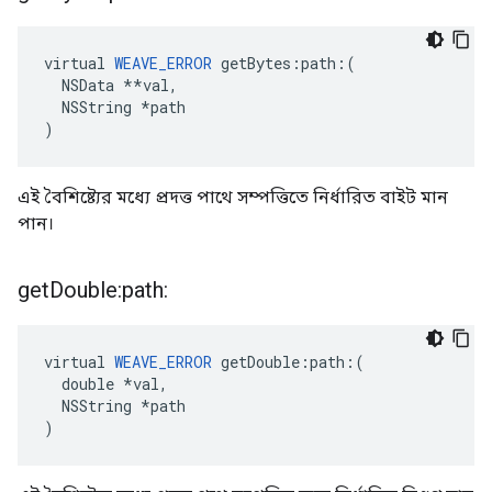
virtual 
WEAVE_ERROR
 getBytes:path:(

  NSData **val,

  NSString *path

)
এই বৈশিষ্ট্যের মধ্যে প্রদত্ত পাথে সম্পত্তিতে নির্ধারিত বাইট মান
পান।
get
Double:path:
virtual 
WEAVE_ERROR
 getDouble:path:(

  double *val,

  NSString *path

)