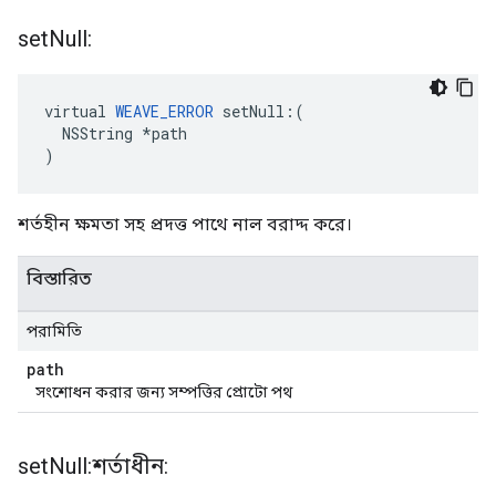
set
Null:
virtual 
WEAVE_ERROR
 setNull:(

  NSString *path

)
শর্তহীন ক্ষমতা সহ প্রদত্ত পাথে নাল বরাদ্দ করে।
বিস্তারিত
পরামিতি
path
সংশোধন করার জন্য সম্পত্তির প্রোটো পথ
set
Null:শর্তাধীন: