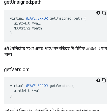
get
Unsigned:path:
virtual 
WEAVE_ERROR
 getUnsigned:path:(

  uint64_t *val,

  NSString *path

)
এই বৈশিষ্ট্যের মধ্যে প্রদত্ত পাথে সম্পত্তিতে নির্ধারিত uint64_t মান
পান।
get
Version:
virtual 
WEAVE_ERROR
 getVersion:(

  uint64_t *val

)
এই ডেটা সিঙ্ক দ্বারা উপস্থাপিত বৈশিষ্ট্যের সংস্করণ প্রদান করে।