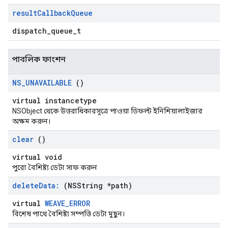
result
Callback
Queue
dispatch_queue_t
পাবলিক ফাংশন
NS
_
UNAVAILABLE
()
virtual instancetype
NSObject থেকে উত্তরাধিকারসূত্রে পাওয়া ডিফল্ট ইনিশিয়ালাইজার
অক্ষম করুন।
clear
()
virtual void
পুরো বৈশিষ্ট্য ডেটা সাফ করুন
delete
Data:
(NSString *path)
virtual
WEAVE_ERROR
বিশেষ পাথে বৈশিষ্ট্য সম্পত্তি ডেটা মুছুন।