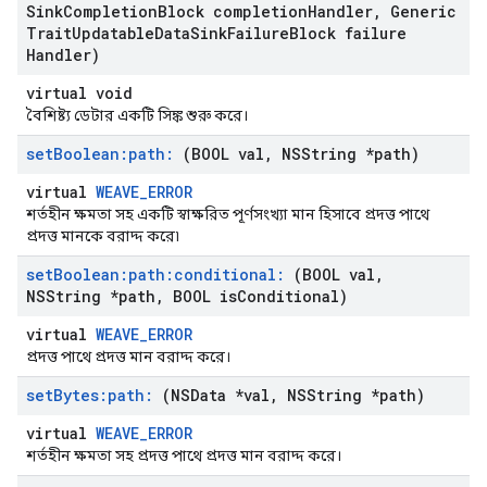
Sink
Completion
Block completion
Handler
,
Generic
Trait
Updatable
Data
Sink
Failure
Block failure
Handler)
virtual void
বৈশিষ্ট্য ডেটার একটি সিঙ্ক শুরু করে।
set
Boolean:path:
(BOOL val
,
NSString *path)
virtual
WEAVE_ERROR
শর্তহীন ক্ষমতা সহ একটি স্বাক্ষরিত পূর্ণসংখ্যা মান হিসাবে প্রদত্ত পাথে
প্রদত্ত মানকে বরাদ্দ করে৷
set
Boolean:path:conditional:
(BOOL val
,
NSString *path
,
BOOL is
Conditional)
virtual
WEAVE_ERROR
প্রদত্ত পাথে প্রদত্ত মান বরাদ্দ করে।
set
Bytes:path:
(NSData *val
,
NSString *path)
virtual
WEAVE_ERROR
শর্তহীন ক্ষমতা সহ প্রদত্ত পাথে প্রদত্ত মান বরাদ্দ করে।