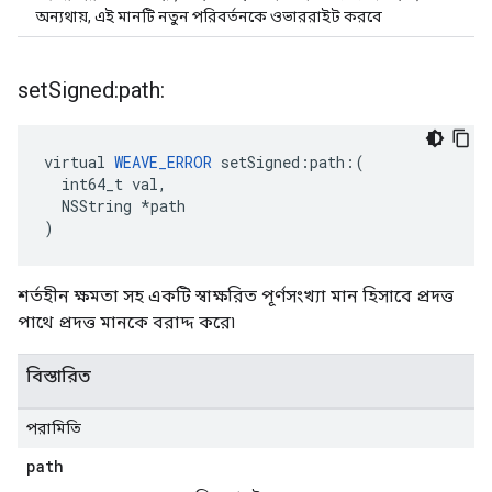
অন্যথায়, এই মানটি নতুন পরিবর্তনকে ওভাররাইট করবে
set
Signed:path:
virtual 
WEAVE_ERROR
 setSigned:path:(

  int64_t val,

  NSString *path

)
শর্তহীন ক্ষমতা সহ একটি স্বাক্ষরিত পূর্ণসংখ্যা মান হিসাবে প্রদত্ত
পাথে প্রদত্ত মানকে বরাদ্দ করে৷
বিস্তারিত
পরামিতি
path