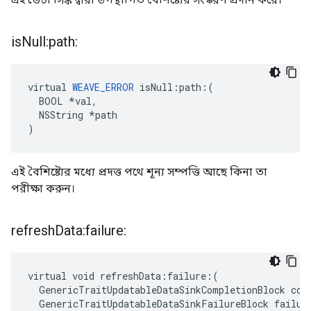
is
Null:path:
virtual 
WEAVE_ERROR
 isNull:path:(

  BOOL *val,

  NSString *path

)
এই বৈশিষ্ট্যের মধ্যে প্রদত্ত পথে শূন্য সম্পত্তি আছে কিনা তা
পরীক্ষা করুন।
refresh
Data:failure:
virtual void refreshData:failure:(

  GenericTraitUpdatableDataSinkCompletionBlock comp
  GenericTraitUpdatableDataSinkFailureBlock failure