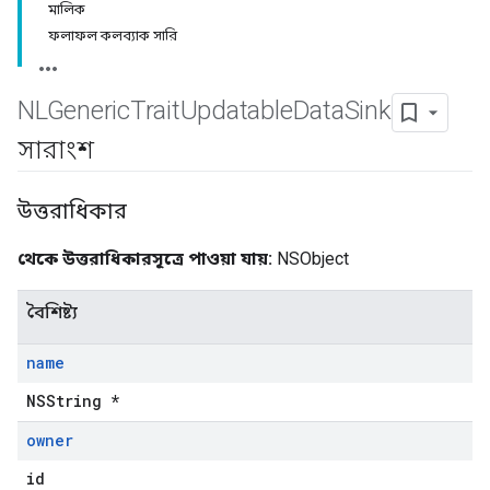
মালিক
ফলাফল কলব্যাক সারি
NLGeneric
Trait
Updatable
Data
Sink
সারাংশ
উত্তরাধিকার
থেকে উত্তরাধিকারসূত্রে পাওয়া যায়:
NSObject
বৈশিষ্ট্য
name
NSString *
owner
id