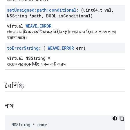
set
Unsigned:path:conditional:
(uint64
_
t val
,
NSString *path
,
BOOL is
Conditional)
virtual
WEAVE_ERROR
প্রদত্ত মানটিকে একটি স্বাক্ষরবিহীন পূর্ণসংখ্যা মান হিসাবে প্রদত্ত পাথে
বরাদ্দ করে।
to
Error
String:
(
WEAVE
_
ERROR
err)
virtual NSString *
ওয়েভ এররকে স্ট্রিং এ কনভার্ট করুন
বৈশিষ্ট্য
নাম
NSString * name