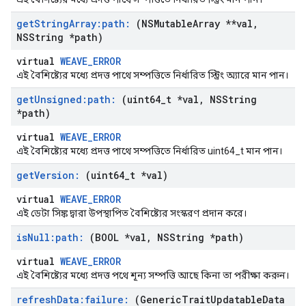
get
String
Array:path:
(NSMutable
Array **val
,
NSString *path)
virtual
WEAVE_ERROR
এই বৈশিষ্ট্যের মধ্যে প্রদত্ত পাথে সম্পত্তিতে নির্ধারিত স্ট্রিং অ্যারে মান পান।
get
Unsigned:path:
(uint64
_
t *val
,
NSString
*path)
virtual
WEAVE_ERROR
এই বৈশিষ্ট্যের মধ্যে প্রদত্ত পাথে সম্পত্তিতে নির্ধারিত uint64_t মান পান।
get
Version:
(uint64
_
t *val)
virtual
WEAVE_ERROR
এই ডেটা সিঙ্ক দ্বারা উপস্থাপিত বৈশিষ্ট্যের সংস্করণ প্রদান করে।
is
Null:path:
(BOOL *val
,
NSString *path)
virtual
WEAVE_ERROR
এই বৈশিষ্ট্যের মধ্যে প্রদত্ত পথে শূন্য সম্পত্তি আছে কিনা তা পরীক্ষা করুন।
refresh
Data:failure:
(Generic
Trait
Updatable
Data