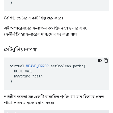
)
বৈশিষ্ট্য ডেটার একটি সিঙ্ক শুরু করে।
এই অপারেশনের ফলাফল কমপ্লিশনহ্যান্ডলার এবং
ফেইলিউরহ্যান্ডলারের মাধ্যমে লক্ষ্য করা যায়
সেটবুলিয়ান:পথ:
virtual 
WEAVE_ERROR
 setBoolean:path:(

  BOOL val,

  NSString *path

)
শর্তহীন ক্ষমতা সহ একটি স্বাক্ষরিত পূর্ণসংখ্যা মান হিসাবে প্রদত্ত
পাথে প্রদত্ত মানকে বরাদ্দ করে৷