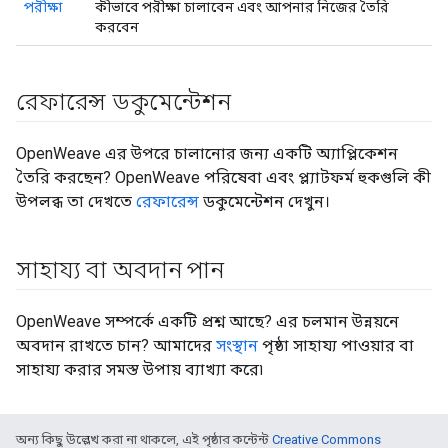
পরীক্ষা
কীভাবে পরীক্ষা চালাবেন এবং আপনার নিজের তৈরি
করবেন
রেফারেন্স ডকুমেন্টেশন
OpenWeave এর উপরে চালানোর জন্য একটি অ্যাপ্লিকেশন
তৈরি করছেন? OpenWeave পরিষেবা এবং প্ল্যাটফর্ম হুকগুলি কী
উপলব্ধ তা দেখতে
রেফারেন্স
ডকুমেন্টেশন দেখুন।
সাহায্য বা অবদান পান
OpenWeave সম্পর্কে একটি প্রশ্ন আছে? এর চলমান উন্নয়নে
অবদান রাখতে চান? আমাদের
সংস্থান
পৃষ্ঠা সাহায্য পাওয়ার বা
সাহায্য করার সমস্ত উপায় ব্যাখ্যা করে৷
অন্য কিছু উল্লেখ করা না থাকলে, এই পৃষ্ঠার কন্টেন্ট
Creative Commons