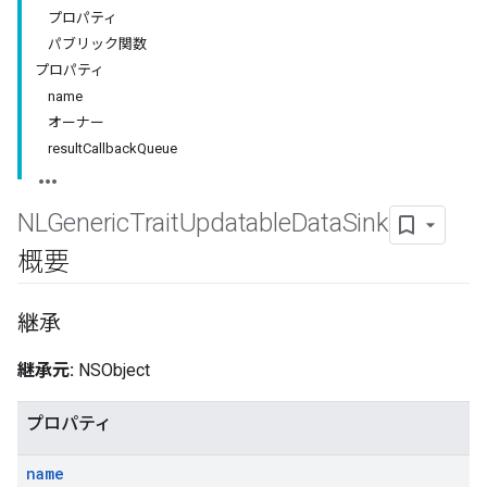
プロパティ
パブリック関数
プロパティ
name
オーナー
resultCallbackQueue
NLGeneric
Trait
Updatable
Data
Sink
概要
継承
継承元:
NSObject
プロパティ
name