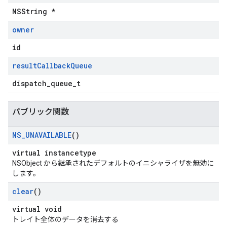
NSString *
owner
id
result
Callback
Queue
dispatch_queue_t
パブリック関数
NS
_
UNAVAILABLE
()
virtual instancetype
NSObject から継承されたデフォルトのイニシャライザを無効に
します。
clear
()
virtual void
トレイト全体のデータを消去する