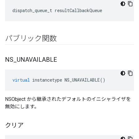
dispatch_queue_t resultCallbackQueue
パブリック関数
NS
_
UNAVAILABLE
virtual
instancetype
NS_UNAVAILABLE
()
NSObject から継承されたデフォルトのイニシャライザを
無効にします。
クリア