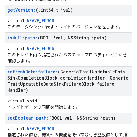
get
Version:
(uint64
_
t *val)
virtual
WEAVE_ERROR
このデータシンクが表すトレイトのバージョンを返します。
is
Null:path:
(BOOL *val
,
NSString *path)
virtual
WEAVE_ERROR
このトレイト内の指定されたパスで null プロパティかどうかを
確認します。
refresh
Data:failure:
(Generic
Trait
Updatable
Data
Sink
Completion
Block completion
Handler
,
Generic
Trait
Updatable
Data
Sink
Failure
Block failure
Handler)
virtual void
トレイトデータの同期を開始します。
set
Boolean:path:
(BOOL val
,
NSString *path)
virtual
WEAVE_ERROR
指定された値を、無条件の機能を持つ符号付き整数値として指