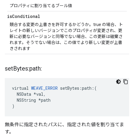
プロパティに割り当てるブール値
is
Conditional
競合する変更の上書きを許可するかどうか。true の場合、ト
レイトの新しいバージョンでこのプロパティが変更され、更
新に必要なバージョンと同等でない場合、この更新は破棄さ
れます。そうでない場合は、この値でより新しい変更が上書
きされます
set
Bytes:path:
virtual 
WEAVE_ERROR
 setBytes:path:(

  NSData *val,

  NSString *path

)
無条件に指定されたパスに、指定された値を割り当てま
す。