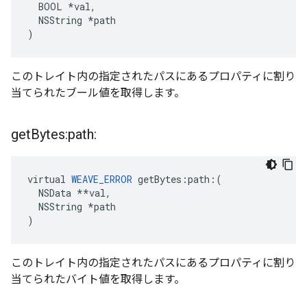
  BOOL *val,

  NSString *path

)
このトレイト内の指定されたパスにあるプロパティに割り
当てられたブール値を取得します。
get
Bytes:path:
virtual 
WEAVE_ERROR
 getBytes:path:(

  NSData **val,

  NSString *path

)
このトレイト内の指定されたパスにあるプロパティに割り
当てられたバイト値を取得します。