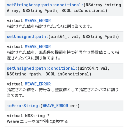
set
String
Array:path:conditional:
(NSArray *string
Array
,
NSString *path
,
BOOL is
Conditional)
virtual
WEAVE_ERROR
指定された値を指定されたパスに割り当てます。
set
Unsigned:path:
(uint64
_
t val
,
NSString *path)
virtual
WEAVE_ERROR
指定された値を、無条件の機能を持つ符号付き整数値として指
定されたパスに割り当てます。
set
Unsigned:path:conditional:
(uint64
_
t val
,
NSString *path
,
BOOL is
Conditional)
virtual
WEAVE_ERROR
指定された値を、符号なし整数値として指定されたパスに割り
当てます。
to
Error
String:
(
WEAVE
_
ERROR
err)
virtual NSString *
Weave エラーを文字列に変換する