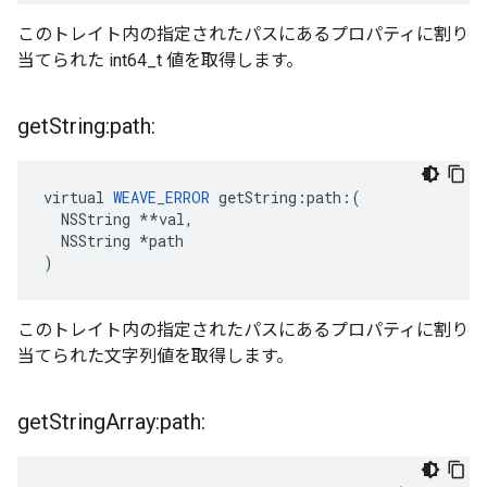
このトレイト内の指定されたパスにあるプロパティに割り
当てられた int64_t 値を取得します。
get
String:path:
virtual 
WEAVE_ERROR
 getString:path:(

  NSString **val,

  NSString *path

)
このトレイト内の指定されたパスにあるプロパティに割り
当てられた文字列値を取得します。
get
String
Array:path: