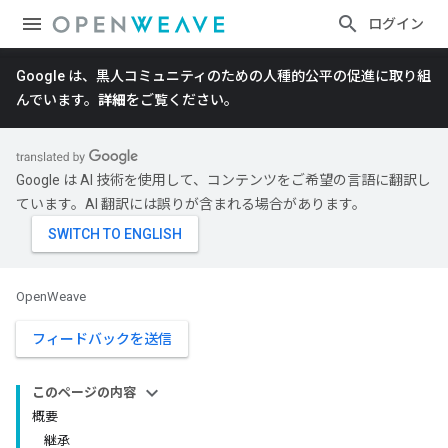
ログイン
Google は、黒人コミュニティのための人種的公平の促進に取り組
んでいます。
詳細
をご覧ください。
Google は AI 技術を使用して、コンテンツをご希望の言語に翻訳し
ています。AI 翻訳には誤りが含まれる場合があります。
OpenWeave
フィードバックを送信
このページの内容
概要
継承