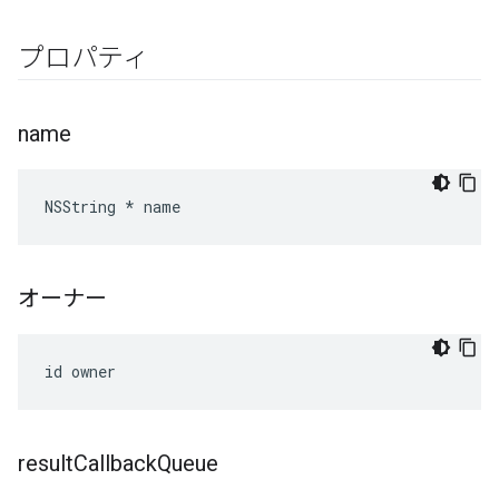
プロパティ
name
NSString * name
オーナー
id owner
result
Callback
Queue