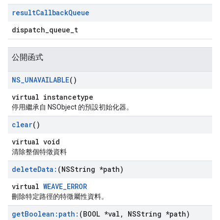
result
Callback
Queue
dispatch_queue_t
公開函式
NS
_
UNAVAILABLE
()
virtual instancetype
停用繼承自 NSObject 的預設初始化器。
clear
()
virtual void
清除整個特徵資料
delete
Data:
(NSString *path)
virtual
WEAVE_ERROR
刪除特定路徑的特徵屬性資料。
get
Boolean:path:
(BOOL *val
,
NSString *path)