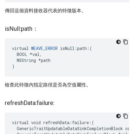
傳回這個資料接收器代表的特徵版本。
is
Null:path：
virtual 
WEAVE_ERROR
 isNull:path:(

  BOOL *val,

  NSString *path

)
檢查此特徵內指定路徑是否為空值屬性。
refresh
Data:failure:
virtual void refreshData:failure:(

  GenericTraitUpdatableDataSinkCompletionBlock comp