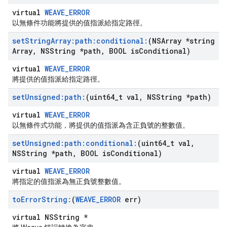
virtual
WEAVE_ERROR
以無條件功能將提供的值指派給指定路徑。
set
String
Array:path:conditional:
(NSArray *string
Array
,
NSString *path
,
BOOL is
Conditional)
virtual
WEAVE_ERROR
將提供的值指派給指定路徑。
set
Unsigned:path:
(uint64
_
t val
,
NSString *path)
virtual
WEAVE_ERROR
以無條件式功能，將提供的值指派為含正負號的整數值。
set
Unsigned:path:conditional:
(uint64
_
t val
,
NSString *path
,
BOOL is
Conditional)
virtual
WEAVE_ERROR
將指定的值指派為無正負號整數值。
to
Error
String:
(
WEAVE
_
ERROR
err)
virtual NSString *