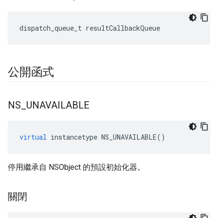
dispatch_queue_t resultCallbackQueue
公開函式
NS
_
UNAVAILABLE
virtual
instancetype
NS_UNAVAILABLE
()
停用繼承自 NSObject 的預設初始化器。
關閉