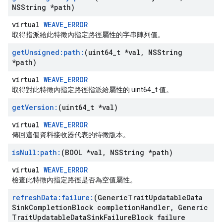
NSString *path)
virtual
WEAVE_ERROR
取得指派給此特徵內指定路徑屬性的字串陣列值。
get
Unsigned:path:
(uint64
_
t *val
,
NSString
*path)
virtual
WEAVE_ERROR
取得對此特徵內指定路徑指派給屬性的 uint64_t 值。
get
Version:
(uint64
_
t *val)
virtual
WEAVE_ERROR
傳回這個資料接收器代表的特徵版本。
is
Null:path:
(BOOL *val
,
NSString *path)
virtual
WEAVE_ERROR
檢查此特徵內指定路徑是否為空值屬性。
refresh
Data:failure:
(Generic
Trait
Updatable
Data
Sink
Completion
Block completion
Handler
,
Generic
Trait
Updatable
Data
Sink
Failure
Block failure