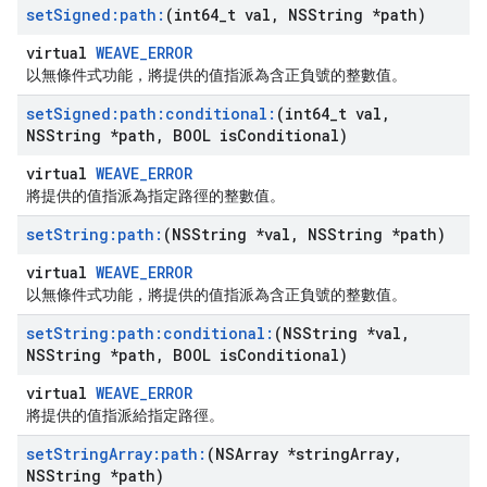
set
Signed:path:
(int64
_
t val
,
NSString *path)
virtual
WEAVE_ERROR
以無條件式功能，將提供的值指派為含正負號的整數值。
set
Signed:path:conditional:
(int64
_
t val
,
NSString *path
,
BOOL is
Conditional)
virtual
WEAVE_ERROR
將提供的值指派為指定路徑的整數值。
set
String:path:
(NSString *val
,
NSString *path)
virtual
WEAVE_ERROR
以無條件式功能，將提供的值指派為含正負號的整數值。
set
String:path:conditional:
(NSString *val
,
NSString *path
,
BOOL is
Conditional)
virtual
WEAVE_ERROR
將提供的值指派給指定路徑。
set
String
Array:path:
(NSArray *string
Array
,
NSString *path)