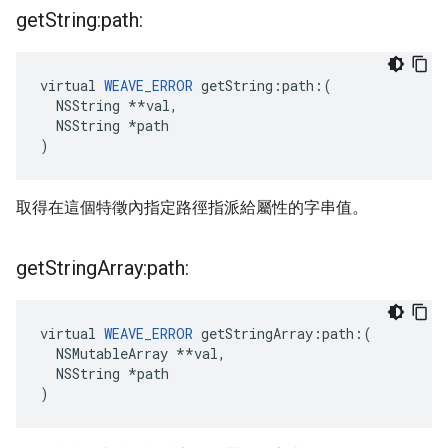
get
String:path:
virtual 
WEAVE_ERROR
 getString:path:(

  NSString **val,

  NSString *path

)
取得在這個特徵內指定路徑指派給屬性的字串值。
get
String
Array:path:
virtual 
WEAVE_ERROR
 getStringArray:path:(

  NSMutableArray **val,

  NSString *path

)