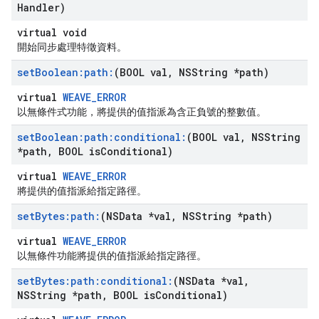
Handler)
virtual void
開始同步處理特徵資料。
set
Boolean:path:
(BOOL val
,
NSString *path)
virtual
WEAVE_ERROR
以無條件式功能，將提供的值指派為含正負號的整數值。
set
Boolean:path:conditional:
(BOOL val
,
NSString
*path
,
BOOL is
Conditional)
virtual
WEAVE_ERROR
將提供的值指派給指定路徑。
set
Bytes:path:
(NSData *val
,
NSString *path)
virtual
WEAVE_ERROR
以無條件功能將提供的值指派給指定路徑。
set
Bytes:path:conditional:
(NSData *val
,
NSString *path
,
BOOL is
Conditional)