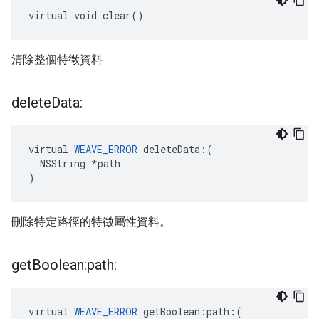
virtual void clear()
清除整個特徵資料
delete
Data:
virtual 
WEAVE_ERROR
 deleteData:(

  NSString *path

)
刪除特定路徑的特徵屬性資料。
get
Boolean:path:
virtual 
WEAVE_ERROR
 getBoolean:path:(
