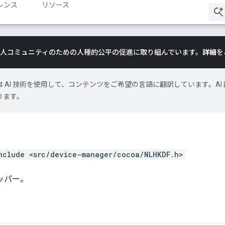
レンス
リソース
は、黒人コミュニティのための人種的公平の促進に取り組んでいます。
詳細
を
le は AI 技術を使用して、コンテンツをご希望の言語に翻訳しています。AI 
ります。
nclude <src/device-manager/cocoa/NLHKDF.h>
ラッパー。