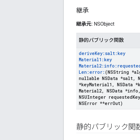
継承
継承元:
NSObject
静的パブリック関数
derive
Key:salt:key
Material1:key
Material2:info:requeste
Len:error:
(NSString *al
nullable NSData *salt
,
N
*key
Material1
,
NSData *k
Material2
,
NSData *info
NSUInteger requested
Ke
NSError **err
Out)
静的パブリック関