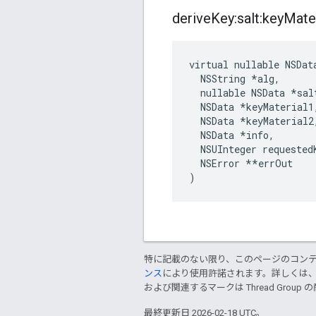
derive
Key:salt:key
Mater
virtual nullable NSDat
  NSString *alg,

  nullable NSData *salt
  NSData *keyMaterial1,
  NSData *keyMaterial2,
  NSData 
*info,
  NSUInteger requested
  NSError *
*errOut

)
特に記載のない限り、このページのコン
ンス
により使用許諾されます。詳しくは
および関連するマークは Thread Gro
最終更新日 2026-02-18 UTC。