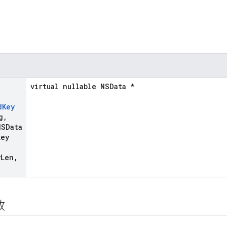
virtual nullable NSData *
d
Key
g
,
SData
ey
,
y
Len
,
数