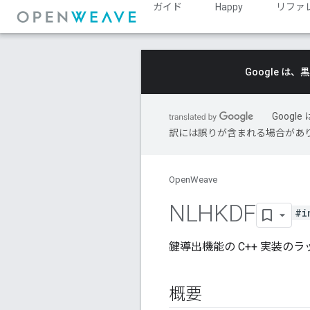
ガイド
Happy
リファ
Google 
Goog
訳には誤りが含まれる場合があ
OpenWeave
NLHKDF
#i
鍵導出機能の C++ 実装の
概要