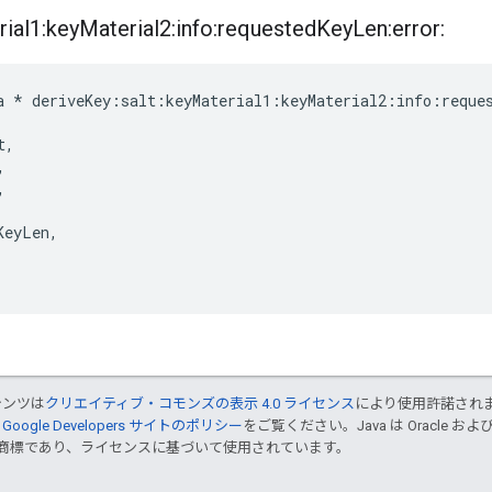
ial1:key
Material2:info:requested
Key
Len:error:
a * deriveKey:salt:keyMaterial1:keyMaterial2:info:reques
,





KeyLen,
テンツは
クリエイティブ・コモンズの表示 4.0 ライセンス
により使用許諾され
、
Google Developers サイトのポリシー
をご覧ください。Java は Oracle 
up の商標であり、ライセンスに基づいて使用されています。