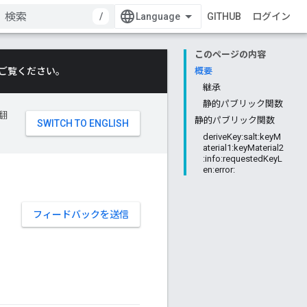
/
GITHUB
ログイン
このページの内容
ご覧ください。
概要
継承
静的パブリック関数
翻
静的パブリック関数
deriveKey:salt:keyM
aterial1:keyMaterial2
:info:requestedKeyL
en:error:
フィードバックを送信