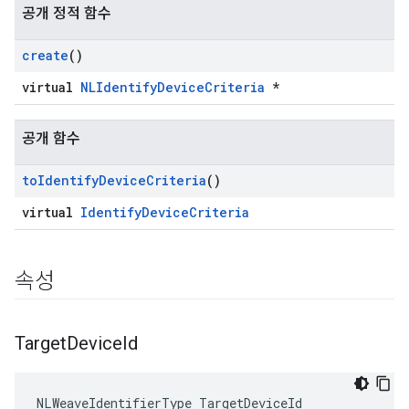
공개 정적 함수
create
()
virtual
NLIdentifyDeviceCriteria
*
공개 함수
to
Identify
Device
Criteria
()
virtual
IdentifyDeviceCriteria
속성
Target
Device
Id
NLWeaveIdentifierType TargetDeviceId