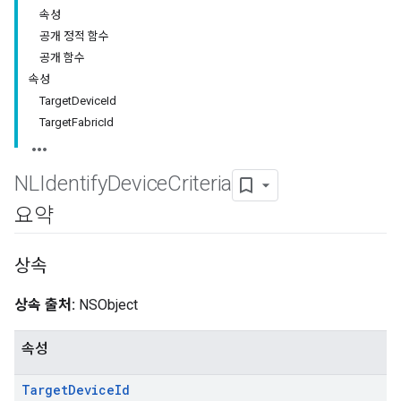
속성
공개 정적 함수
공개 함수
속성
TargetDeviceId
TargetFabricId
NLIdentify
Device
Criteria
요약
상속
상속 출처:
NSObject
속성
Target
Device
Id