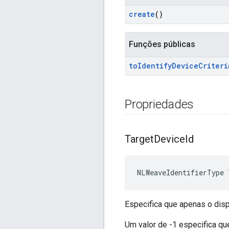
create
()
Funções públicas
to
Identify
Device
Criteri
Propriedades
Target
Device
Id
NLWeaveIdentifierType 
Especifica que apenas o dis
Um valor de -1 especifica q