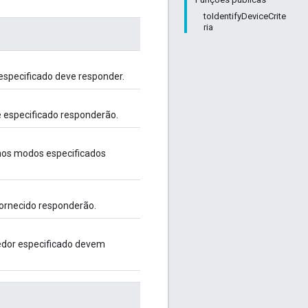
toIdentifyDeviceCrite
ria
especificado deve responder.
 especificado responderão.
 nos modos especificados
fornecido responderão.
cedor especificado devem