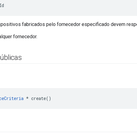
Id
spositivos fabricados pelo fornecedor especificado devem resp
alquer fornecedor.
úblicas
ceCriteria
 * create()