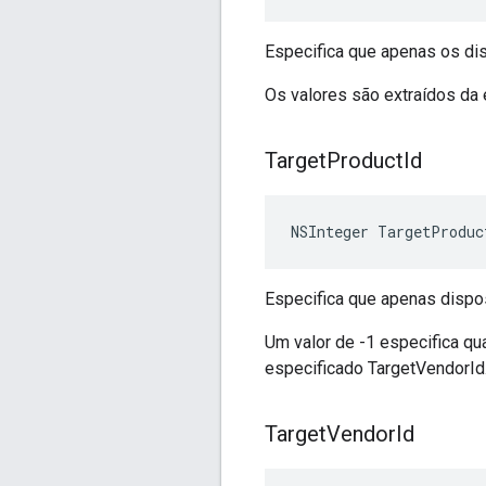
Especifica que apenas os di
Os valores são extraídos d
Target
Product
Id
NSInteger TargetProduc
Especifica que apenas dispo
Um valor de -1 especifica qu
especificado TargetVendorId
Target
Vendor
Id