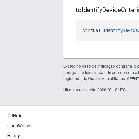
to
Identify
Device
Criteri
virtual 
IdentifyDevice
Exceto no caso de indicação contrária, o
código são licenciadas de acordo com a
registrada da Oracle e/ou afiliadas. OPE
Última atualização 2026-02-18 UTC.
GitHub
OpenWeave
Happy