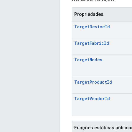
Propriedades
Target
Device
Id
Target
Fabric
Id
Target
Modes
Target
Product
Id
Target
Vendor
Id
Funções estáticas pública