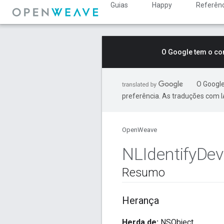
Guias
Happy
Referênc
O Google tem o co
O Google
preferência. As traduções com I
OpenWeave
NLIdentify
Dev
Resumo
Herança
Herda de:
NSObject