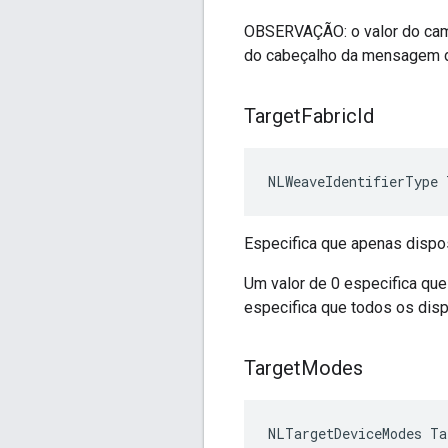
OBSERVAÇÃO: o valor do cam
do cabeçalho da mensagem d
Target
Fabric
Id
NLWeaveIdentifierType 
Especifica que apenas dispo
Um valor de 0 especifica qu
especifica que todos os dis
Target
Modes
NLTargetDeviceModes Ta