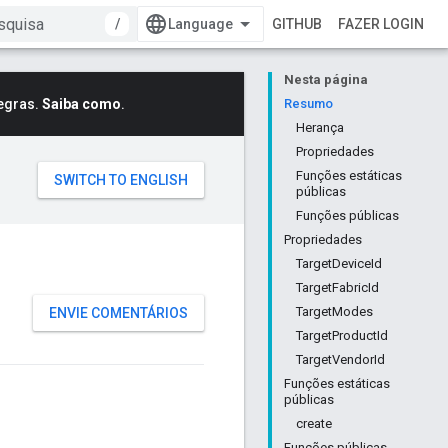
/
GITHUB
FAZER LOGIN
Nesta página
egras.
Saiba como
.
Resumo
Herança
Propriedades
Funções estáticas
públicas
Funções públicas
Propriedades
TargetDeviceId
TargetFabricId
TargetModes
ENVIE COMENTÁRIOS
TargetProductId
TargetVendorId
Funções estáticas
públicas
create
Funções públicas