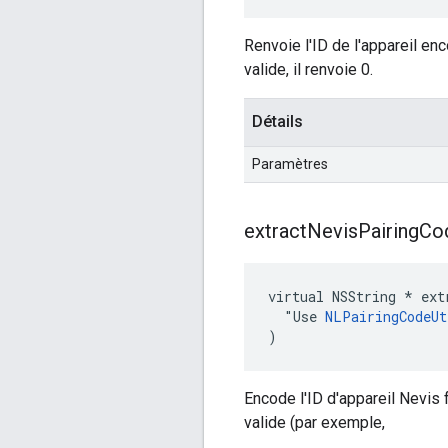
Renvoie l'ID de l'appareil e
valide, il renvoie 0.
Détails
Paramètres
extract
Nevis
Pairing
Co
virtual NSString * ext
  "Use 
NLPairingCodeUt
)
Encode l'ID d'appareil Nevis 
valide (par exemple,