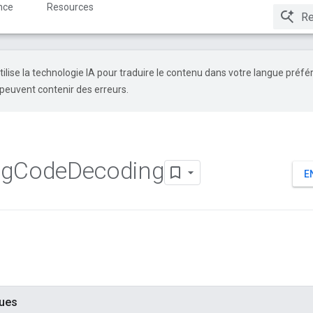
nce
Resources
tilise la technologie IA pour traduire le contenu dans votre langue préfé
peuvent contenir des erreurs.
ng
Code
Decoding
E
ques