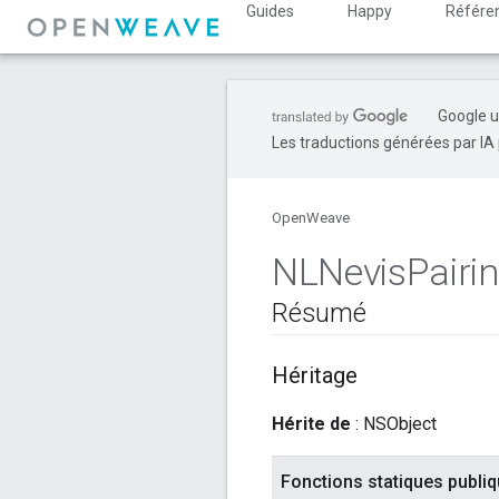
Guides
Happy
Référe
Google u
Les traductions générées par IA 
OpenWeave
NLNevis
Pairi
Résumé
Héritage
Hérite de
: NSObject
Fonctions statiques publi