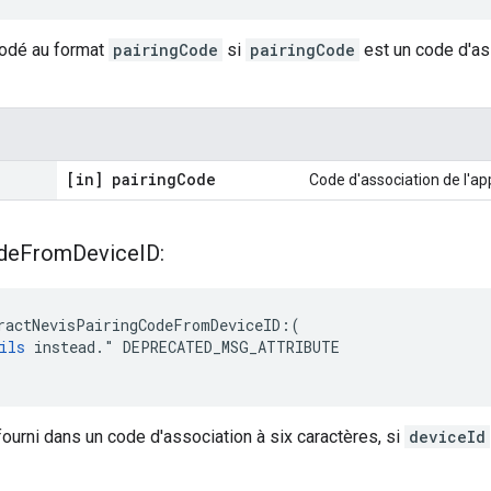
ncodé au format
pairingCode
si
pairingCode
est un code d'ass
[in] pairing
Code
Code d'association de l'app
de
From
Device
ID:
ractNevisPairingCodeFromDeviceID:(

ils
 instead." DEPRECATED_MSG_ATTRIBUTE

fourni dans un code d'association à six caractères, si
deviceId