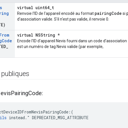
s
virtual uint64_t
ring
pairingCode
Renvoie l'ID de l'appareil encodé au format
si
d'association valide. S'il n'est pas valide, il renvoie 0.
TE)
From
virtual NSString *
g
Code
Encode l'ID d'appareil Nevis fourni dans un code d'association 
TED
_
est un numéro de tag Nevis valide (par exemple,
 publiques
evis
Pairing
Code:
ctDeviceIDFromNevisPairingCode:(

ils
 instead." DEPRECATED_MSG_ATTRIBUTE
