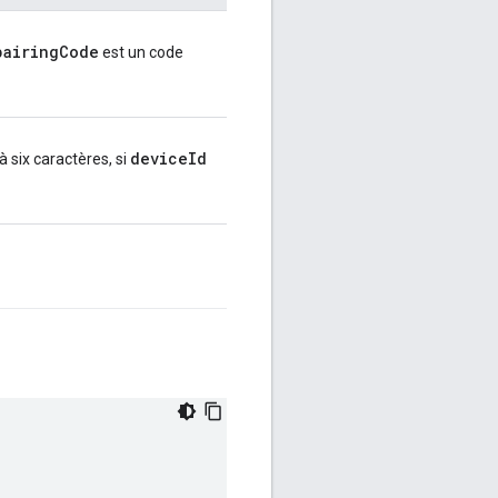
pairingCode
est un code
deviceId
à six caractères, si