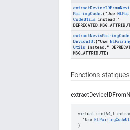
extract
Device
IDFrom
Nevi
Pairing
Code:
("Use
NLPai
Code
Utils
instead
.
"
DEPRECATED
_
MSG
_
ATTRIBU
extract
Nevis
Pairing
Code
Device
ID:
("Use
NLPairin
Utils
instead
.
" DEPRECA
MSG
_
ATTRIBUTE)
Fonctions statiques
extract
Device
IDFrom
N
virtual uint64_t extra
  "Use 
NLPairingCodeUt
)