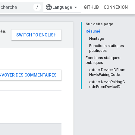
/
GITHUB
CONNEXION
Sur cette page
rée.
Résumé
Héritage
Fonctions statiques
publiques
Fonctions statiques
publiques
extractDeviceIDFrom
NevisPairingCode:
NVOYER DES COMMENTAIRES
extractNevisPairingC
odeFromDeviceID: