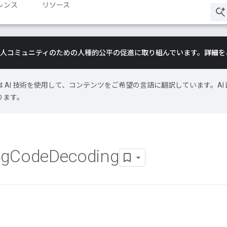
レンス
リソース
は、黒人コミュニティのための人種的公平の促進に取り組んでいます。
詳細
を
le は AI 技術を使用して、コンテンツをご希望の言語に翻訳しています。AI 
ります。
ng
Code
Decoding