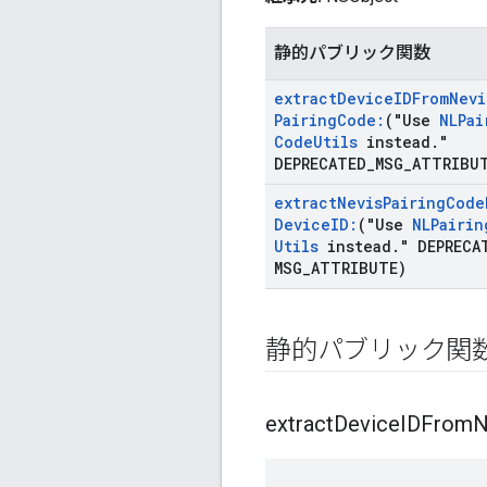
静的パブリック関数
extract
Device
IDFrom
Nevi
Pairing
Code:
("Use
NLPai
Code
Utils
instead
.
"
DEPRECATED
_
MSG
_
ATTRIBU
extract
Nevis
Pairing
Code
Device
ID:
("Use
NLPairin
Utils
instead
.
" DEPRECA
MSG
_
ATTRIBUTE)
静的パブリック関
extract
Device
IDFrom
N