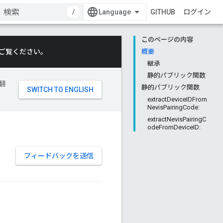
/
GITHUB
ログイン
このページの内容
ご覧ください。
概要
継承
静的パブリック関数
翻
静的パブリック関数
extractDeviceIDFrom
NevisPairingCode:
extractNevisPairingC
odeFromDeviceID:
フィードバックを送信