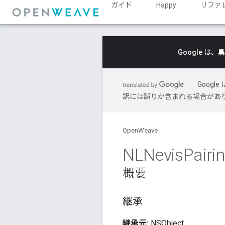
ガイド
Happy
リファ
Google 
Goog
訳には誤りが含まれる場合があ
OpenWeave
NLNevis
Pairi
概要
継承
継承元:
NSObject