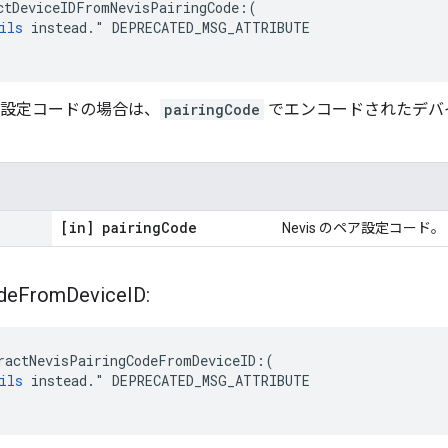
ctDeviceIDFromNevisPairingCode:(

ils
 instead." DEPRECATED_MSG_ATTRIBUTE

設定コードの場合は、
pairingCode
でエンコードされたデバイ
[in] pairing
Code
Nevis のペア設定コード。
de
From
Device
ID:
ractNevisPairingCodeFromDeviceID:(

ils
 instead." DEPRECATED_MSG_ATTRIBUTE
