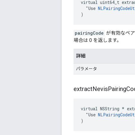
virtual uint64_t extra
  "Use 
NLPairingCodeUt
)
pairingCode
が有効なペア
場合は 0 を返します。
詳細
パラメータ
extract
Nevis
Pairing
Co
virtual NSString * ext
  "Use 
NLPairingCodeUt
)