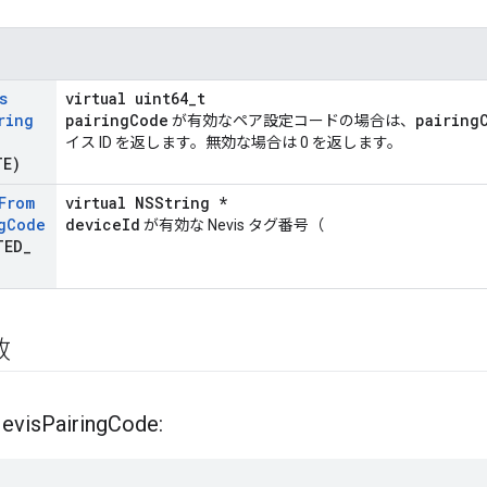
s
virtual uint64_t
ring
pairingCode
pairing
が有効なペア設定コードの場合は、
イス ID を返します。無効な場合は 0 を返します。
TE)
From
virtual NSString *
g
Code
deviceId
が有効な Nevis タグ番号（
TED
_
数
evis
Pairing
Code: