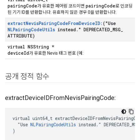
pairingCode
pairingCode
가 유효한 페어링 코드이면
로 인코딩
된 기기 ID를 반환합니다. 유효하지 않은 경우 0을 반환합니다.
extract
Nevis
Pairing
Code
From
Device
ID:
("Use
NLPairing
Code
Utils
instead
.
" DEPRECATED
_
MSG
_
ATTRIBUTE)
virtual NSString *
deviceId
가 유효한 Nevis 태그 번호 (예:
공개 정적 함수
extract
Device
IDFrom
Nevis
Pairing
Code:
virtual uint64_t extractDeviceIDFromNevisPairingCod
  "Use 
NLPairingCodeUtils
 instead." DEPRECATED_MSG
)