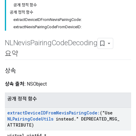
공개 정적 함수
공개 정적 함수
extractDeviceIDFromNevisPairingCode:
extractNevisPairingCodeFromDeviceID:
NLNevis
Pairing
Code
Decoding
요약
상속
상속 출처:
NSObject
공개 정적 함수
extract
Device
IDFrom
Nevis
Pairing
Code:
("Use
NLPairing
Code
Utils
instead
.
" DEPRECATED
_
MSG
_
ATTRIBUTE)
virtual uint64_t