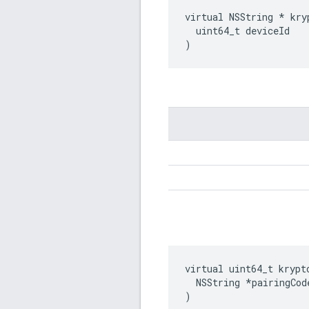
virtual NSString * kry
  uint64_t deviceId

)
virtual uint64_t krypt
  NSString *pairingCode
)