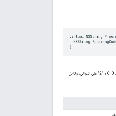
virtual NSString * nor
  NSString *pairingCode
)
تحوّل هذه الدالة جميع الأحرف الأبجدية إلى الأحرف الكبيرة، وتعيّن الأحرف غير القانونية "I" و"O" و"Q". و"Z" إلى 1، 0، 0 و "2" على التوالي، وتزيل
ا.