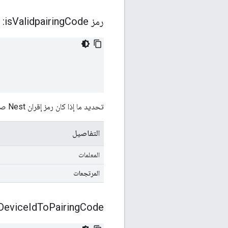
رمز is
Code:
Validpairing
تحديد ما إذا كان رمز إقران Nest صالحًا
التفاصيل
المعلمات
المرتجعات
Device
Id
To
Pairing
Code: