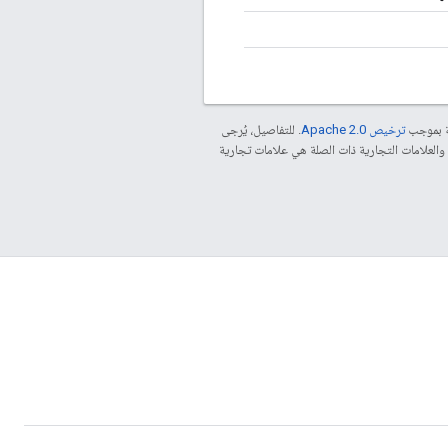
صة بموجب
ترخيص Apache 2.0‏
. للتفاصيل، يُرجى
. إنّ Java هي علامة تجارية مسجَّلة لشركة Oracle و/أو شركائها التابعين. ‫OPENTHREAD والعلامات التجارية ذات الصلة هي علامات تجارية