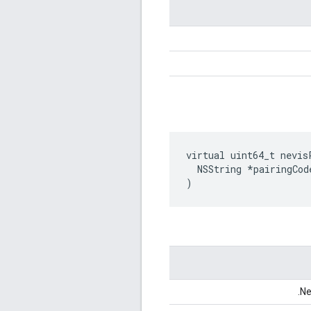
virtual uint64_t nevis
  NSString *pairingCode
)