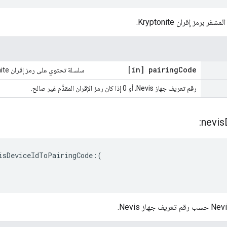
مز إقران Kryptonite.
[in] pairing
Code
سلسلة تحتوي على رمز إقران Kryptonite
رقم تعريف جهاز Nevis، أو 0 إذا كان رمز الإقران المقدَّم غير صالح.
nevis
isDeviceIdToPairingCode:(
