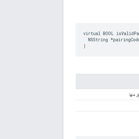
virtual BOOL isValidPa
  NSString *pairingCode
)
 منها.