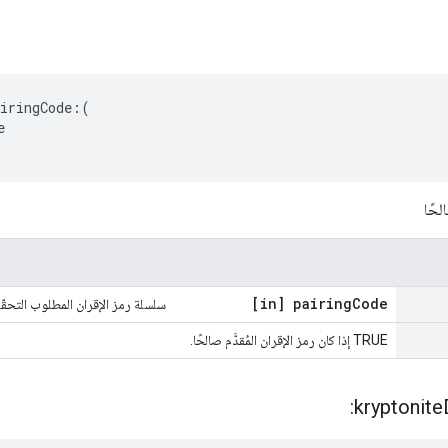
iringCode:(



[in] pairing
Code
سلسلة رمز الإقران المطلوب التحقّق
TRUE إذا كان رمز الإقران المُقدَّم صالحًا.
kryptonite