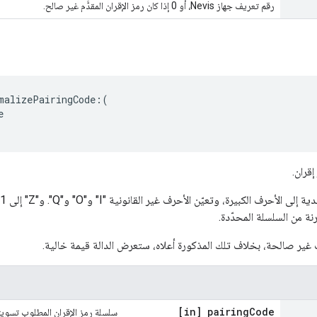
رقم تعريف جهاز Nevis، أو 0 إذا كان رمز الإقران المقدَّم غير صالح.
malizePairingCode:(



قران.
نة من السلسلة المحدّدة.
 غير صالحة، بخلاف تلك المذكورة أعلاه، ستعرض الدالة قيمة خالية.
[in] pairing
Code
سلسلة رمز الإقران المطلوب تسويته