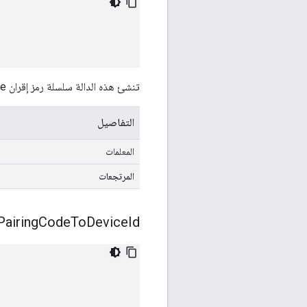
تنشئ هذه الدالة سلسلة رمز إقران Kryptonite استنادًا إلى رقم تعريف جهاز Nevis.
التفاصيل
المعلمات
المرتجعات
Pairing
Code
To
Device
Id: