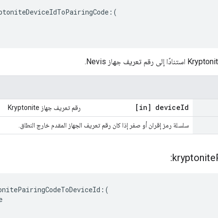
ptoniteDeviceIdToPairingCode:(

[in] device
Id
رقم تعريف جهاز Kryptonite
سلسلة رمز إقران أو صفر إذا كان رقم تعريف الجهاز المقدم خارج النطاق.
kryptonite
onitePairingCodeToDeviceId:(


