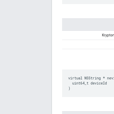
virtual NSString * nev
  uint64_t deviceId

)