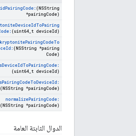
lid
Pairing
Code:
(NSString
*pairing
Code)
tonite
Device
Id
To
Pairing
Code:
(uint64
_
t device
Id)
kryptonite
Pairing
Code
To
ice
Id:
(NSString *pairing
Code)
s
Device
Id
To
Pairing
Code:
(uint64
_
t device
Id)
s
Pairing
Code
To
Device
Id:
(NSString *pairing
Code)
normalize
Pairing
Code:
(NSString *pairing
Code)
الدوال الثابتة العامة