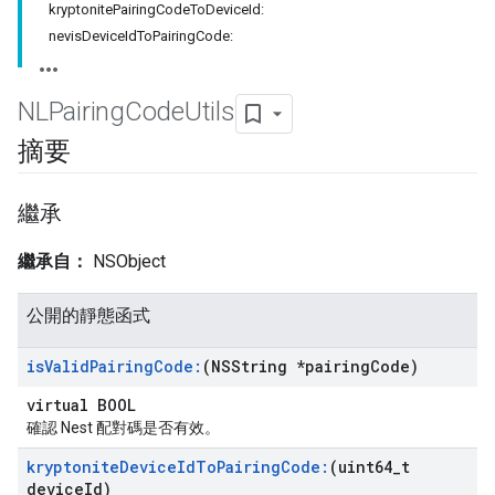
kryptonitePairingCodeToDeviceId:
nevisDeviceIdToPairingCode:
NLPairing
Code
Utils
摘要
繼承
繼承自：
NSObject
公開的靜態函式
is
Valid
Pairing
Code:
(NSString *pairing
Code)
virtual BOOL
確認 Nest 配對碼是否有效。
kryptonite
Device
Id
To
Pairing
Code:
(uint64
_
t
device
Id)