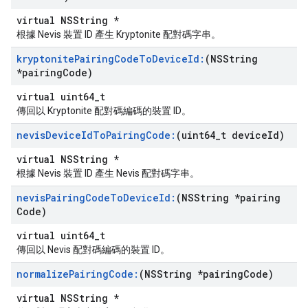
virtual NSString *
根據 Nevis 裝置 ID 產生 Kryptonite 配對碼字串。
kryptonite
Pairing
Code
To
Device
Id:
(NSString
*pairing
Code)
virtual uint64_t
傳回以 Kryptonite 配對碼編碼的裝置 ID。
nevis
Device
Id
To
Pairing
Code:
(uint64
_
t device
Id)
virtual NSString *
根據 Nevis 裝置 ID 產生 Nevis 配對碼字串。
nevis
Pairing
Code
To
Device
Id:
(NSString *pairing
Code)
virtual uint64_t
傳回以 Nevis 配對碼編碼的裝置 ID。
normalize
Pairing
Code:
(NSString *pairing
Code)
virtual NSString *