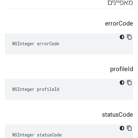
מאפיינים
error
Code
NSInteger errorCode
profile
Id
NSInteger profileId
status
Code
NSInteger statusCode