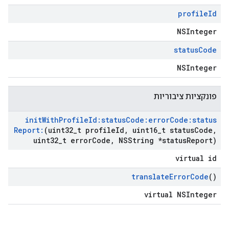
profile
Id
NSInteger
status
Code
NSInteger
פונקציות ציבוריות
init
With
Profile
Id:status
Code:error
Code:status
Report:
(uint32
_
t profile
Id
,
uint16
_
t status
Code
,
uint32
_
t error
Code
,
NSString *status
Report)
virtual id
translate
Error
Code
()
virtual NSInteger