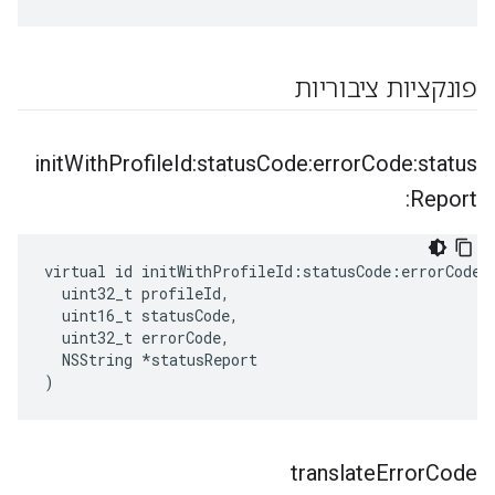
פונקציות ציבוריות
init
With
Profile
Id:status
Code:error
Code:status
Report:
virtual id initWithProfileId:statusCode:errorCode:s
  uint32_t profileId,

  uint16_t statusCode,

  uint32_t errorCode,

  NSString *statusReport

)
translate
Error
Code