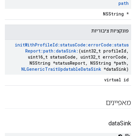
path
NSString *
פונקציות ציבוריות
init
With
Profile
Id:status
Code:error
Code:status
Report:path:data
Sink:
(uint32
_
t profile
Id
,
uint16
_
t status
Code
,
uint32
_
t error
Code
,
NSString *status
Report
,
NSString *path
,
NLGeneric
Trait
Updatable
Data
Sink
*data
Sink)
virtual id
מאפיינים
data
Sink