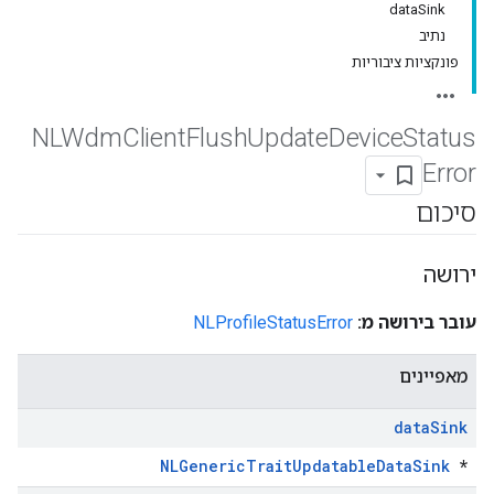
dataSink
נתיב
פונקציות ציבוריות
NLWdm
Client
Flush
Update
Device
Status
Error
סיכום
ירושה
עובר בירושה מ:
NLProfileStatusError
מאפיינים
data
Sink
NLGenericTraitUpdatableDataSink
*