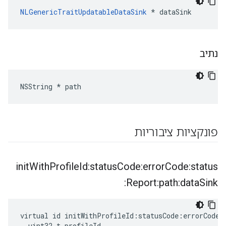
NLGenericTraitUpdatableDataSink
 * dataSink
נתיב
NSString * path
פונקציות ציבוריות
init
With
Profile
Id:status
Code:error
Code:status
Report:path:data
Sink:
virtual id initWithProfileId:statusCode:errorCode:s
  uint32_t profileId,
