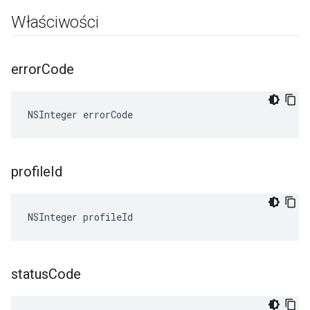
Właściwości
error
Code
NSInteger errorCode
profile
Id
NSInteger profileId
status
Code