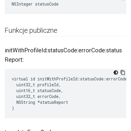
NSInteger statusCode
Funkcje publiczne
init
With
Profile
Id:status
Code:error
Code:status
Report:
virtual id initWithProfileId:statusCode:errorCode:s
  uint32_t profileId,

  uint16_t statusCode,

  uint32_t errorCode,

  NSString *statusReport

)