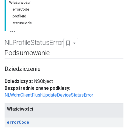
Właściwości
errorCode
profileId
statusCode
NLProfile
Status
Error
Podsumowanie
Dziedziczenie
Dziedziczy z:
NSObject
Bezpośrednie znane podklasy:
NLWdmClientFlushUpdateDeviceStatusError
Właściwości
error
Code