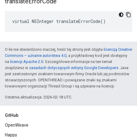
translate
Error
Code
virtual NSInteger translateErrorCode()
O ile nie stwierdzono inaczej, treść tej strony jest objęta
licencją Creative
Commons – uznanie autorstwa 4.0
, a przykładowy kod jest dostępny
na
licencji Apache 2.0
. Szczegółowe informacje na ten temat
znajdziesz w
zasadach dotyczących witryny Google Developers
. Java
jest zastrzeżonym znakiem towarowym firmy Oracle lub jej podmiotów
stowarzyszonych. OPENTHREAD i powiązane znaki są znakami
towarowymi organizacji Thread Group i są używane na licencji.
Ostatnia aktualizacja: 2026-02-18 UTC.
GitHub
OpenWeave
Happy