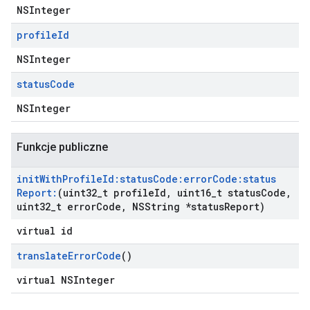
NSInteger
profile
Id
NSInteger
status
Code
NSInteger
Funkcje publiczne
init
With
Profile
Id:status
Code:error
Code:status
Report:
(uint32
_
t profile
Id
,
uint16
_
t status
Code
,
uint32
_
t error
Code
,
NSString *status
Report)
virtual id
translate
Error
Code
()
virtual NSInteger