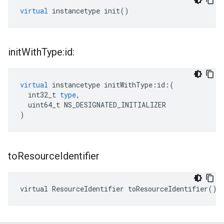
virtual
instancetype
init
()
init
With
Type:id:
virtual
instancetype
initWithType
:
id
:(
int32_t
type
,
uint64_t
NS_DESIGNATED_INITIALIZER
)
to
Resource
Identifier
virtual ResourceIdentifier toResourceIdentifier()