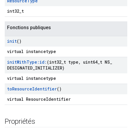
Resource
Type
int32_t
Fonctions publiques
init
()
virtual instancetype
init
With
Type:id:
(int32
_
t type
,
uint64
_
t NS
_
DESIGNATED
_
INITIALIZER)
virtual instancetype
to
Resource
Identifier
()
virtual ResourceIdentifier
Propriétés