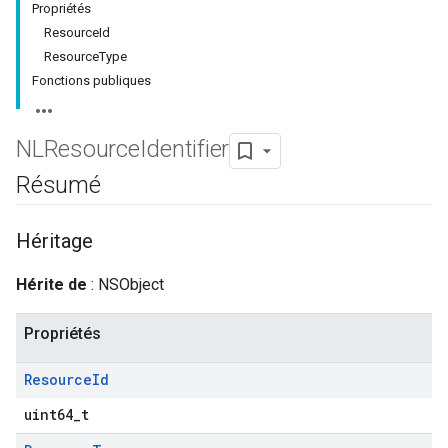
Propriétés
ResourceId
ResourceType
Fonctions publiques
NLResource
Identifier
Résumé
Héritage
Hérite de
: NSObject
Propriétés
Resource
Id
uint64_t