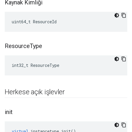
Kaynak Kimliği
uint64_t ResourceId
Resource
Type
int32_t ResourceType
Herkese açık işlevler
init
virtual
instancetype
init
()