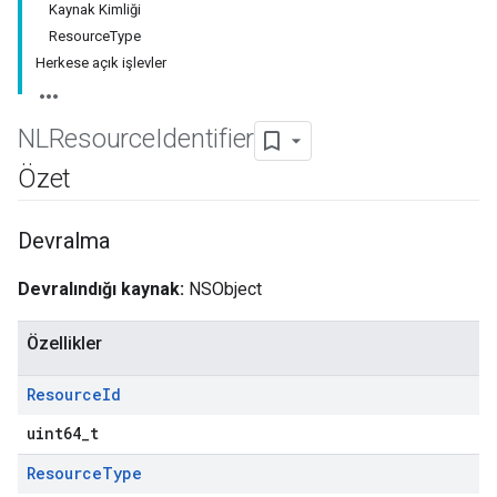
Kaynak Kimliği
ResourceType
Herkese açık işlevler
NLResource
Identifier
Özet
Devralma
Devralındığı kaynak:
NSObject
Özellikler
Resource
Id
uint64_t
Resource
Type