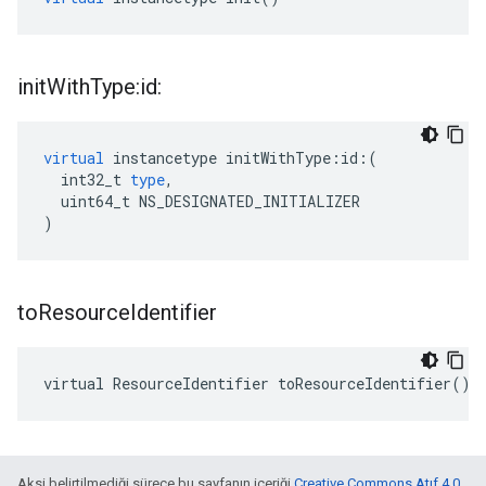
init
With
Type:id:
virtual
instancetype
initWithType
:
id
:(
int32_t
type
,
uint64_t
NS_DESIGNATED_INITIALIZER
)
to
Resource
Identifier
virtual ResourceIdentifier toResourceIdentifier()
Aksi belirtilmediği sürece bu sayfanın içeriği
Creative Commons Atıf 4.0