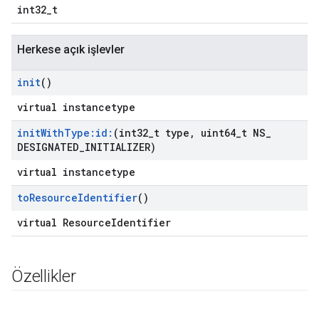
int32_t
Herkese açık işlevler
init
()
virtual instancetype
init
With
Type:id:
(int32
_
t type
,
uint64
_
t NS
_
DESIGNATED
_
INITIALIZER)
virtual instancetype
to
Resource
Identifier
()
virtual ResourceIdentifier
Özellikler