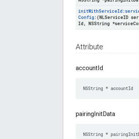
init
With
Service
Id:servi
Config:
(NLService
ID ser
Id
,
NSString *service
Co
Attribute
account
Id
NSString * accountId
pairing
Init
Data
NSString * pairingInit