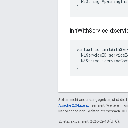
  NSString *pairingInit
)
init
With
Service
Id:servi
virtual id initWithSer
  NLServiceID serviceId
  NSString *serviceConf
)
Sofern nicht anders angegeben, sind die In
Apache 2.0-Lizenz
lizenziert. Weitere Info
und/oder seinen Tochterunternehmen. OP
Zuletzt aktualisiert: 2026-02-18 (UTC).