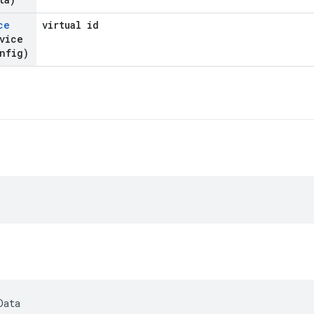
ce
virtual id
vice
nfig)
Data