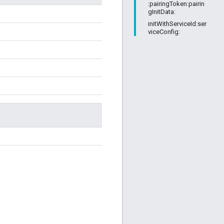
:pairingToken:pairin
gInitData:
initWithServiceId:ser
viceConfig: