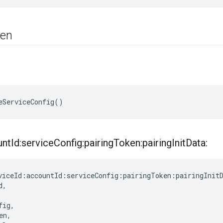
nen
eServiceConfig()
unt
Id:service
Config:pairing
Token:pairing
Init
Data:
viceId:accountId:serviceConfig:pairingToken:pairingInitD
,

ig,

n,
