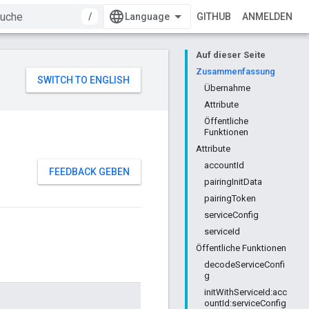
/
GITHUB
ANMELDEN
Auf dieser Seite
Zusammenfassung
Übernahme
Attribute
Öffentliche
Funktionen
Attribute
accountId
FEEDBACK GEBEN
pairingInitData
pairingToken
serviceConfig
serviceId
Öffentliche Funktionen
decodeServiceConfi
g
initWithServiceId:acc
ountId:serviceConfig