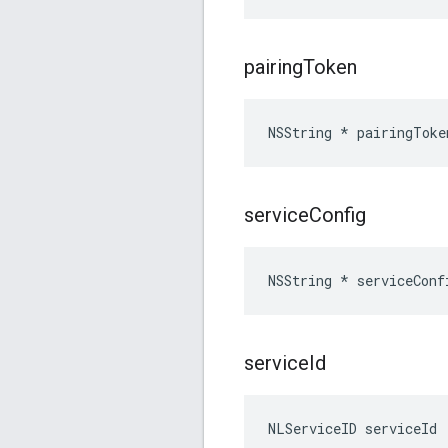
pairing
Token
NSString * pairingToke
service
Config
NSString * serviceConf
service
Id
NLServiceID serviceId