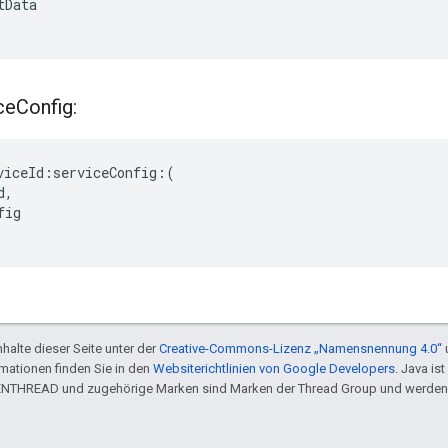
Data

ce
Config:
viceId:serviceConfig:(

,

ig

halte dieser Seite unter der
Creative-Commons-Lizenz „Namensnennung 4.0“
rmationen finden Sie in den
Websiterichtlinien von Google Developers
. Java is
ENTHREAD und zugehörige Marken sind Marken der Thread Group und werden 