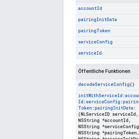
account
Id
pairing
Init
Data
pairing
Token
service
Config
service
Id
Öffentliche Funktionen
decode
Service
Config
()
init
With
Service
Id:accou
Id:service
Config:pairin
Token:pairing
Init
Data:
(NLService
ID service
Id
,
NSString *account
Id
,
NSString *service
Config
NSString *pairing
Token
NSString *pairing
Init
Da