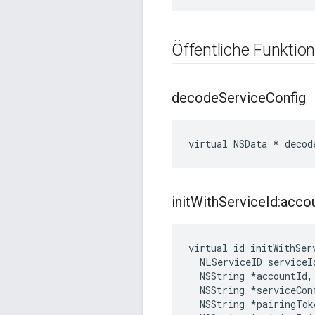
Öffentliche Funktio
decode
Service
Config
virtual NSData * decod
init
With
Service
Id:acco
virtual id initWithSer
  NLServiceID serviceId
  NSString *accountId,

  NSString *serviceConf
  NSString *pairingToke