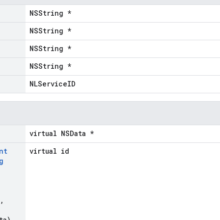
NSString *
NSString *
NSString *
NSString *
NLServiceID
virtual NSData *
nt
virtual id
g
,
,
ta)