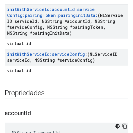
init
With
Service
Id:account
Id:service
Config:pairing
Token:pairing
Init
Data:
(NLService
ID service
Id
,
NSString *account
Id
,
NSString
*service
Config
,
NSString *pairing
Token
,
NSString *pairing
Init
Data)
virtual id
init
With
Service
Id:service
Config:
(NLService
ID
service
Id
,
NSString *service
Config)
virtual id
Propriedades
account
Id
NSString * accountId