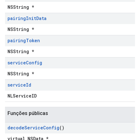
NSString *
pairing
Init
Data
NSString *
pairing
Token
NSString *
service
Config
NSString *
service
Id
NLServiceID
Funções públicas
decode
Service
Config
()
virtual NSData *