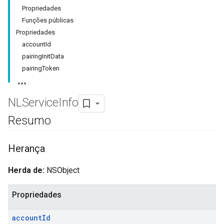
Propriedades
Funções públicas
Propriedades
accountId
pairingInitData
pairingToken
NLService
Info
Resumo
Herança
Herda de:
NSObject
Propriedades
account
Id