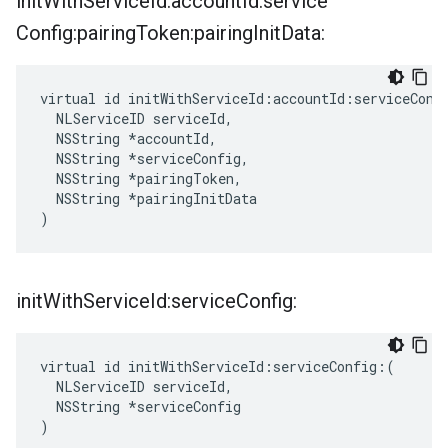
init
With
Service
Id:account
Id:service
Config:pairing
Token:pairing
Init
Data:
virtual id initWithServiceId:accountId:serviceConfi
  NLServiceID serviceId,

  NSString *accountId,

  NSString *serviceConfig,

  NSString *pairingToken,

  NSString *pairingInitData

)
init
With
Service
Id:service
Config:
virtual id initWithServiceId:serviceConfig:(

  NLServiceID serviceId,

  NSString *serviceConfig

)