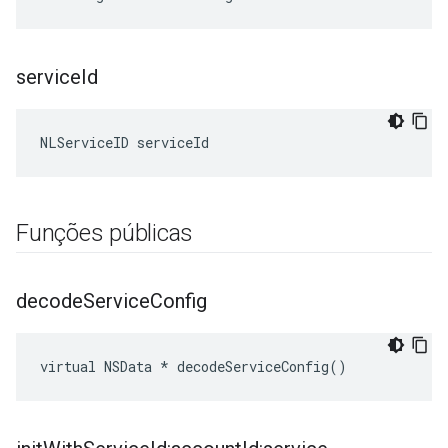
service
Id
NLServiceID serviceId
Funções públicas
decode
Service
Config
virtual NSData * decodeServiceConfig()