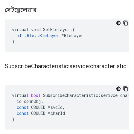
সেটব্লেলেয়ার:
virtual void SetBleLayer:(

nl::Ble::BleLayer
 *BleLayer

)
Subscribe
Characteristic:service:characteristic:
virtual
bool
SubscribeCharacteristic
:
serivce
:
chara
id
connObj
,
const
CBUUID
*
svcId
,
const
CBUUID
*
charId
)