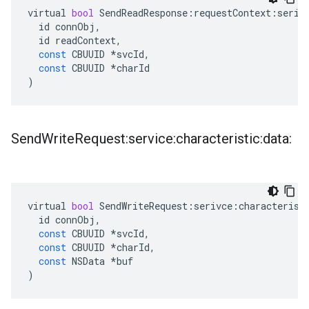
virtual
bool
SendReadResponse
:
requestContext
:
seriv
id
connObj
,
id
readContext
,
const
CBUUID
*
svcId
,
const
CBUUID
*
charId
)
Send
Write
Request:service:characteristic:data:
virtual
bool
SendWriteRequest
:
serivce
:
characterist
id
connObj
,
const
CBUUID
*
svcId
,
const
CBUUID
*
charId
,
const
NSData
*
buf
)