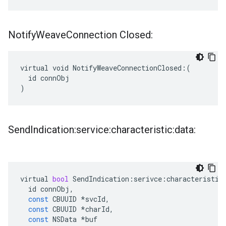
Notify
Weave
Connection Closed:
virtual void NotifyWeaveConnectionClosed:(

  id connObj

)
Send
Indication:service:characteristic:data:
virtual
bool
SendIndication
:
serivce
:
characteristic
id
connObj
,
const
CBUUID
*
svcId
,
const
CBUUID
*
charId
,
const
NSData
*
buf