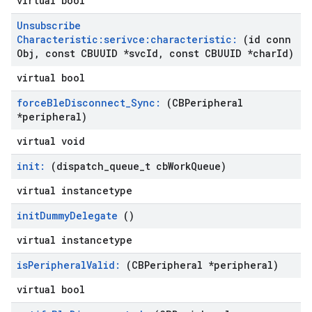
virtual bool
Unsubscribe
Characteristic:serivce:characteristic:
(id conn
Obj
,
const CBUUID *svc
Id
,
const CBUUID *char
Id)
virtual bool
force
Ble
Disconnect
_
Sync:
(CBPeripheral
*peripheral)
virtual void
init:
(dispatch
_
queue
_
t cb
Work
Queue)
virtual instancetype
init
Dummy
Delegate
()
virtual instancetype
is
Peripheral
Valid:
(CBPeripheral *peripheral)
virtual bool