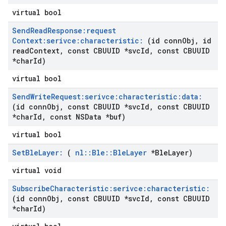
virtual bool
Send
Read
Response:request
Context:serivce:characteristic:
(id conn
Obj
,
id
read
Context
,
const CBUUID *svc
Id
,
const CBUUID
*char
Id)
virtual bool
Send
Write
Request:serivce:characteristic:data:
(id conn
Obj
,
const CBUUID *svc
Id
,
const CBUUID
*char
Id
,
const NSData *buf)
virtual bool
Set
Ble
Layer:
(
nl
::
Ble
::
Ble
Layer
*Ble
Layer)
virtual void
Subscribe
Characteristic:serivce:characteristic:
(id conn
Obj
,
const CBUUID *svc
Id
,
const CBUUID
*char
Id)