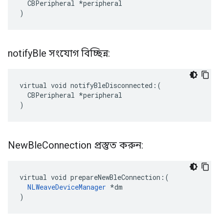
  CBPeripheral *peripheral

)
notify
Ble সংযোগ বিচ্ছিন্ন:
virtual void notifyBleDisconnected:(

  CBPeripheral *peripheral

)
New
Ble
Connection প্রস্তুত করুন:
virtual void prepareNewBleConnection:(

NLWeaveDeviceManager
 *dm

)