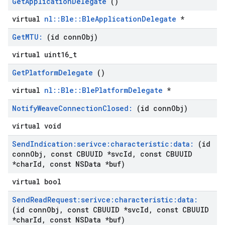
Get
Application
Delegate
()
virtual
nl::Ble::BleApplicationDelegate
*
Get
MTU:
(id conn
Obj)
virtual uint16_t
Get
Platform
Delegate
()
virtual
nl::Ble::BlePlatformDelegate
*
Notify
Weave
Connection
Closed:
(id conn
Obj)
virtual void
Send
Indication:serivce:characteristic:data:
(id
conn
Obj
,
const CBUUID *svc
Id
,
const CBUUID
*char
Id
,
const NSData *buf)
virtual bool
Send
Read
Request:serivce:characteristic:data:
(id conn
Obj
,
const CBUUID *svc
Id
,
const CBUUID
*char
Id
,
const NSData *buf)