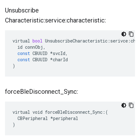
Unsubscribe
Characteristic:service:characteristic:
virtual
bool
UnsubscribeCharacteristic
:
serivce
:
cha
id
connObj
,
const
CBUUID
*
svcId
,
const
CBUUID
*
charId
)
force
Ble
Disconnect
_
Sync:
virtual void forceBleDisconnect_Sync:(

  CBPeripheral *peripheral

)