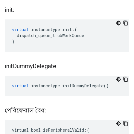
init:
virtual
instancetype
init
:(
dispatch_queue_t
cbWorkQueue
)
init
Dummy
Delegate
virtual
instancetype
initDummyDelegate
()
পেরিফেরাল বৈধ:
virtual bool isPeripheralValid:(
