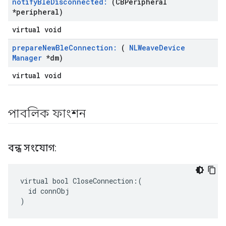
notify
Ble
Disconnected:
(CBPeripheral
*peripheral)
virtual void
prepare
New
Ble
Connection:
(
NLWeave
Device
Manager
*dm)
virtual void
পাবলিক ফাংশন
বন্ধ সংযোগ:
virtual bool CloseConnection:(

  id connObj

)