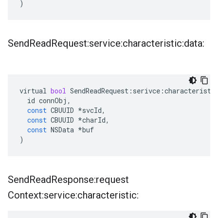
)
Send
Read
Request:service:characteristic:data:
virtual
bool
SendReadRequest
:
serivce
:
characteristi
id
connObj
,
const
CBUUID
*
svcId
,
const
CBUUID
*
charId
,
const
NSData
*
buf
)
Send
Read
Response:request
Context:service:characteristic: