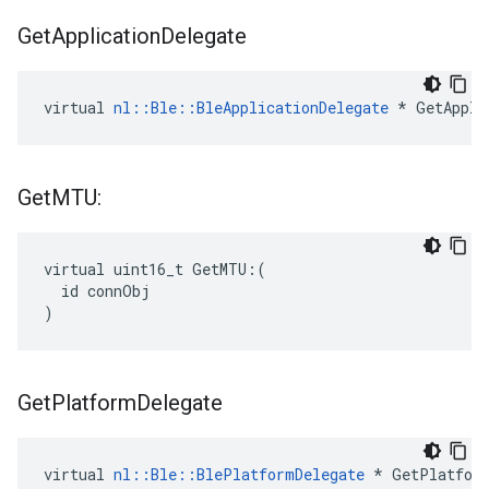
Get
Application
Delegate
virtual 
nl::Ble::BleApplicationDelegate
 * GetAppli
Get
MTU:
virtual uint16_t GetMTU:(

  id connObj

)
Get
Platform
Delegate
virtual 
nl::Ble::BlePlatformDelegate
 * GetPlatfor