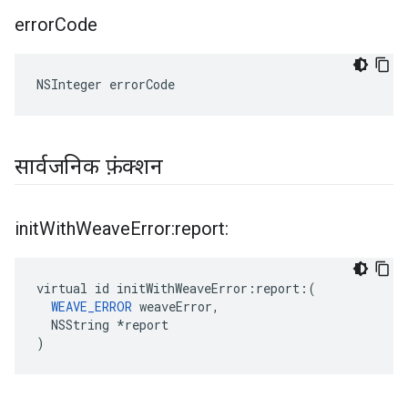
error
Code
NSInteger errorCode
सार्वजनिक फ़ंक्शन
init
With
Weave
Error:report:
virtual id initWithWeaveError:report:(

WEAVE_ERROR
 weaveError,

  NSString *report

)