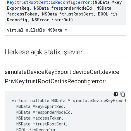
Key:trust
Root
Cert:is
Reconfig:error:
(NSData *key
Export
Req
,
NSData *responder
Node
Id
,
NSData
*access
Token
,
NSData *trust
Root
Cert
,
BOOL *is
Reconfig
,
NSError **err
Out)
virtual nullable NSData *
Herkese açık statik işlevler
simulate
Device
Key
Export:device
Cert:device
Priv
Key:trust
Root
Cert:is
Reconfig:error:
virtual nullable NSData * simulateDeviceKeyExport:
  NSData *keyExportReq,

  NSData *responderNodeId,

  NSData *accessToken,

  NSData *trustRootCert,

  BOOL 
*isReconfig,