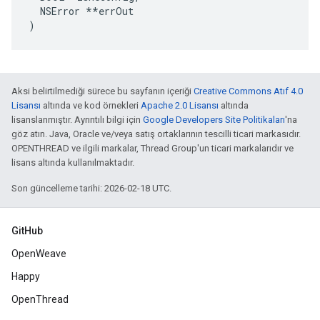
  NSError *
*errOut

)
Aksi belirtilmediği sürece bu sayfanın içeriği
Creative Commons Atıf 4.0
Lisansı
altında ve kod örnekleri
Apache 2.0 Lisansı
altında
lisanslanmıştır. Ayrıntılı bilgi için
Google Developers Site Politikaları
'na
göz atın. Java, Oracle ve/veya satış ortaklarının tescilli ticari markasıdır.
OPENTHREAD ve ilgili markalar, Thread Group'un ticari markalarıdır ve
lisans altında kullanılmaktadır.
Son güncelleme tarihi: 2026-02-18 UTC.
GitHub
OpenWeave
Happy
OpenThread