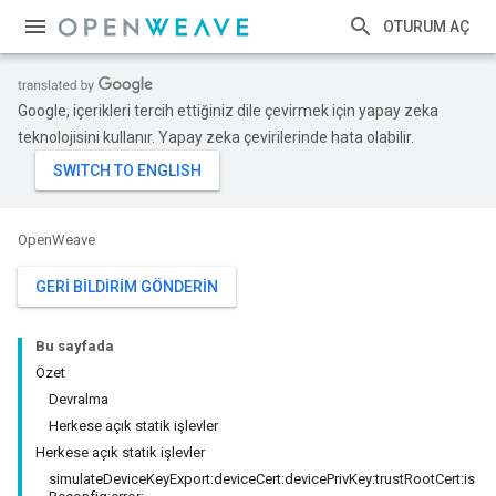
OTURUM AÇ
Google, içerikleri tercih ettiğiniz dile çevirmek için yapay zeka
teknolojisini kullanır. Yapay zeka çevirilerinde hata olabilir.
OpenWeave
GERI BILDIRIM GÖNDERIN
Bu sayfada
Özet
Devralma
Herkese açık statik işlevler
Herkese açık statik işlevler
simulateDeviceKeyExport:deviceCert:devicePrivKey:trustRootCert:is