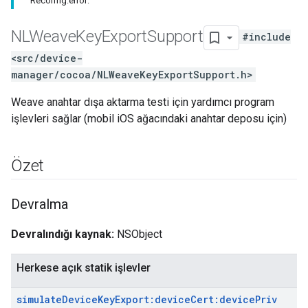
Reconfig:error:
NLWeave
Key
Export
Support
#include
<src/device-
manager/cocoa/NLWeaveKeyExportSupport.h>
Weave anahtar dışa aktarma testi için yardımcı program
işlevleri sağlar (mobil iOS ağacındaki anahtar deposu için)
Özet
Devralma
Devralındığı kaynak:
NSObject
Herkese açık statik işlevler
simulate
Device
Key
Export:device
Cert:device
Priv