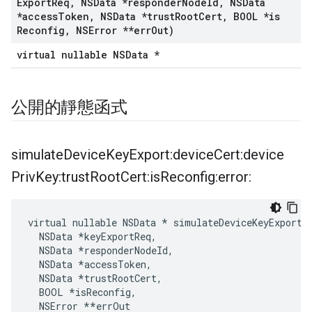
Export
Req
,
NSData *responder
Node
Id
,
NSData
*access
Token
,
NSData *trust
Root
Cert
,
BOOL *is
Reconfig
,
NSError **err
Out)
virtual nullable NSData *
公開的靜態函式
simulate
Device
Key
Export:device
Cert:device
Priv
Key:trust
Root
Cert:is
Reconfig:error:
virtual nullable NSData * simulateDeviceKeyExport:
  NSData *keyExportReq,

  NSData *responderNodeId,

  NSData *accessToken,

  NSData *trustRootCert,

  BOOL 
*isReconfig,
  NSError *
*errOut
