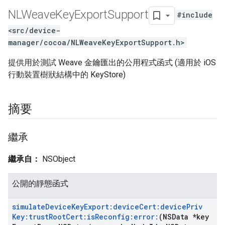
NLWeave
Key
Export
Support
#include
<src/device-
manager/cocoa/NLWeaveKeyExportSupport.h>
提供用於測試 Weave 金鑰匯出的公用程式函式 (適用於 iOS
行動裝置樹狀結構中的 KeyStore)
摘要
繼承
繼承自：
NSObject
公開的靜態函式
simulate
Device
Key
Export:device
Cert:device
Priv
Key:trust
Root
Cert:is
Reconfig:error:
(NSData *key