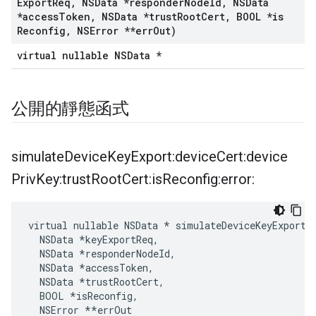
Export
Req
,
NSData *responder
Node
Id
,
NSData
*access
Token
,
NSData *trust
Root
Cert
,
BOOL *is
Reconfig
,
NSError **err
Out)
virtual nullable NSData *
公開的靜態函式
simulate
Device
Key
Export:device
Cert:device
Priv
Key:trust
Root
Cert:is
Reconfig:error:
virtual nullable NSData * simulateDeviceKeyExport:
  NSData *keyExportReq,

  NSData *responderNodeId,

  NSData *accessToken,

  NSData *trustRootCert,

  BOOL 
*isReconfig,
  NSError *
*errOut
