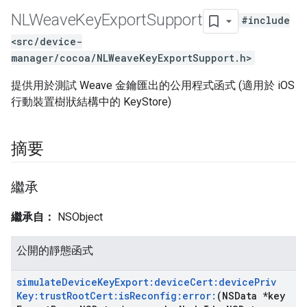
NLWeave
Key
Export
Support
#include
<src/device-
manager/cocoa/NLWeaveKeyExportSupport.h>
提供用於測試 Weave 金鑰匯出的公用程式函式 (適用於 iOS
行動裝置樹狀結構中的 KeyStore)
摘要
繼承
繼承自：
NSObject
公開的靜態函式
simulate
Device
Key
Export:device
Cert:device
Priv
Key:trust
Root
Cert:is
Reconfig:error:
(NSData *key