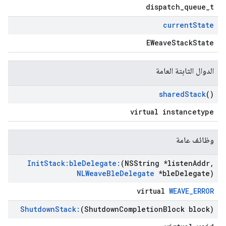
dispatch_queue_t
current
State
EWeaveStackState
الدوال الثابتة العامة
shared
Stack
()
virtual instancetype
وظائف عامة
Init
Stack:ble
Delegate:
(NSString *listen
Addr
,
NLWeave
Ble
Delegate
*ble
Delegate)
virtual
WEAVE_ERROR
Shutdown
Stack:
(Shutdown
Completion
Block block)