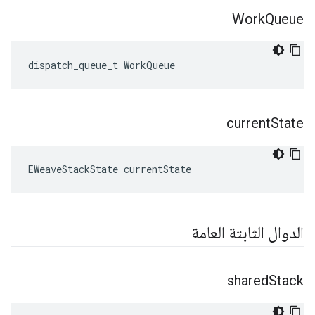
Work
Queue
dispatch_queue_t WorkQueue
current
State
EWeaveStackState currentState
الدوال الثابتة العامة
shared
Stack