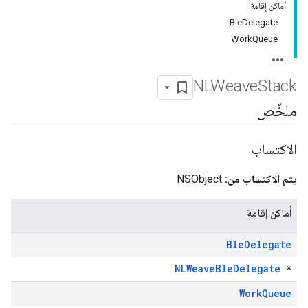
أماكن إقامة
BleDelegate
WorkQueue
NLWeave
Stack
ملخّص
الاكتساب
يتم الاكتساب من:
NSObject
أماكن إقامة
Ble
Delegate
NLWeaveBleDelegate
*
Work
Queue