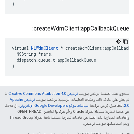
)
create
Wdm
Client:app
Callback
Queue:
virtual 
NLWdmClient
 * createWdmClient:appCallbackQ
  NSString *name,

  dispatch_queue_t appCallbackQueue

)
محتوى هذه الصفحة مرخّص بموجب
ترخيص Creative Commons Attribution 4.0‏
ما
لم يُنصّ على خلاف ذلك، وعيّنات التعليمات البرمجية مرخّصة بموجب
ترخيص Apache
2.0‏
. للتفاصيل، يُرجى مراجعة
سياسات موقع Google Developers الإلكتروني
. إنّ Java
هي علامة تجارية مسجَّلة لشركة Oracle و/أو شركائها التابعين. ‫OPENTHREAD
والعلامات التجارية ذات الصلة هي علامات تجارية مسجّلة تابعة لشركة Thread Group
ويتم استخدامها بموجب ترخيص.