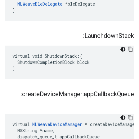
NLWeaveBleDelegate
 *bleDelegate

)
Launchdown
Stack:
virtual void ShutdownStack:(

  ShutdownCompletionBlock block

)
create
Device
Manager:app
Callback
Queue:
virtual 
NLWeaveDeviceManager
 * createDeviceManager:
  NSString *name,

  dispatch_queue_t appCallbackQueue
