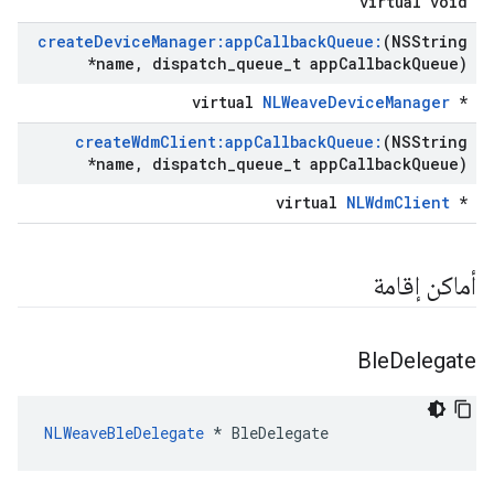
virtual void
create
Device
Manager:app
Callback
Queue:
(NSString
*name
,
dispatch
_
queue
_
t app
Callback
Queue)
virtual
NLWeaveDeviceManager
*
create
Wdm
Client:app
Callback
Queue:
(NSString
*name
,
dispatch
_
queue
_
t app
Callback
Queue)
virtual
NLWdmClient
*
أماكن إقامة
Ble
Delegate
NLWeaveBleDelegate
 * BleDelegate