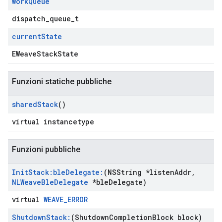
Work
Queue
dispatch_queue_t
current
State
EWeaveStackState
Funzioni statiche pubbliche
shared
Stack
()
virtual instancetype
Funzioni pubbliche
Init
Stack:ble
Delegate:
(NSString *listen
Addr
,
NLWeave
Ble
Delegate
*ble
Delegate)
virtual
WEAVE_ERROR
Shutdown
Stack:
(Shutdown
Completion
Block block)