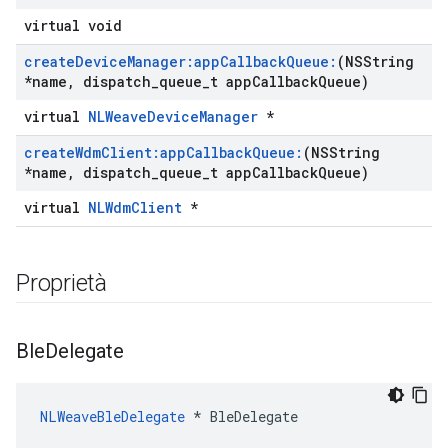
virtual void
create
Device
Manager:app
Callback
Queue:
(NSString
*name
,
dispatch
_
queue
_
t app
Callback
Queue)
virtual
NLWeaveDeviceManager
*
create
Wdm
Client:app
Callback
Queue:
(NSString
*name
,
dispatch
_
queue
_
t app
Callback
Queue)
virtual
NLWdmClient
*
Proprietà
Ble
Delegate
NLWeaveBleDelegate
 * BleDelegate