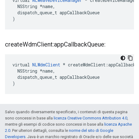
virtual 
NLWeaveDeviceManager
 * createDeviceManager:
  NSString *name,

  dispatch_queue_t appCallbackQueue

)
create
Wdm
Client:app
Callback
Queue:
virtual 
NLWdmClient
 * createWdmClient:appCallbackQ
  NSString *name,

  dispatch_queue_t appCallbackQueue

)
Salvo quando diversamente specificato, i contenuti di questa pagina
sono concessi in base alla
licenza Creative Commons Attribution 4.0
,
mentre gli esempi di codice sono concessi in base alla
licenza Apache
2.0
. Per ulteriori dettagli, consulta le
norme del sito di Google
Developers
. Java è un marchio registrato di Oracle e/o delle sue società