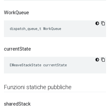
Work
Queue
dispatch_queue_t WorkQueue
current
State
EWeaveStackState currentState
Funzioni statiche pubbliche
shared
Stack