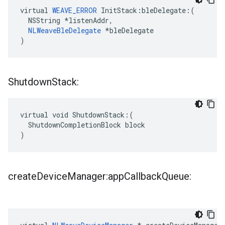
virtual 
WEAVE_ERROR
 InitStack:bleDelegate:(

  NSString *listenAddr,

NLWeaveBleDelegate
 *bleDelegate

)
Shutdown
Stack:
virtual void ShutdownStack:(

  ShutdownCompletionBlock block

)
create
Device
Manager:app
Callback
Queue: