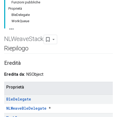
Funzioni pubbliche
Proprietà
BleDelegate
WorkQueue
NLWeave
Stack
Riepilogo
Eredità
Eredita da:
NSObject
Proprietà
Ble
Delegate
NLWeaveBleDelegate
*