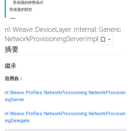
受保護的靜態函式
受保護的類型
nl
::
Weave
::
Device
Layer
::
Internal
::
Generic
Network
Provisioning
Server
Impl
摘要
繼承
沿用自：
nl::Weave::Profiles::NetworkProvisioning::NetworkProvision
ingServer
nl::Weave::Profiles::NetworkProvisioning::NetworkProvision
ingDelegate