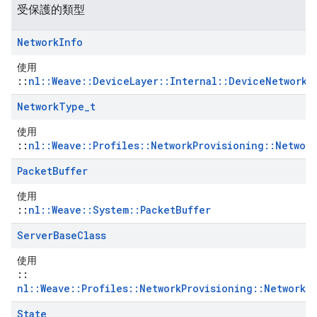
受保護的類型
Network
Info
使用
::
nl::Weave::DeviceLayer::Internal::DeviceNetworkI
Network
Type
_
t
使用
::
nl::Weave::Profiles::NetworkProvisioning::Networ
Packet
Buffer
使用
::
nl::Weave::System::PacketBuffer
Server
Base
Class
使用
::
nl::Weave::Profiles::NetworkProvisioning::NetworkP
State