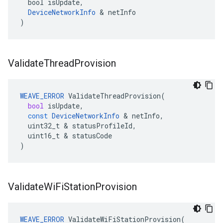
  bool isUpdate,

DeviceNetworkInfo
 & netInfo

)
Validate
Thread
Provision
WEAVE_ERROR
ValidateThreadProvision
(
bool
isUpdate
,
const
DeviceNetworkInfo
&
netInfo
,
uint32_t
&
statusProfileId
,
uint16_t
&
statusCode
)
Validate
Wi
Fi
Station
Provision
WEAVE_ERROR
ValidateWiFiStationProvision
(