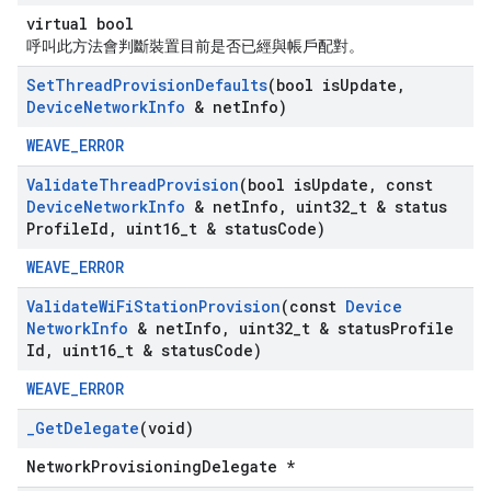
virtual bool
呼叫此方法會判斷裝置目前是否已經與帳戶配對。
Set
Thread
Provision
Defaults
(bool is
Update
,
Device
Network
Info
& net
Info)
WEAVE_ERROR
Validate
Thread
Provision
(bool is
Update
,
const
Device
Network
Info
& net
Info
,
uint32
_
t & status
Profile
Id
,
uint16
_
t & status
Code)
WEAVE_ERROR
Validate
Wi
Fi
Station
Provision
(const
Device
Network
Info
& net
Info
,
uint32
_
t & status
Profile
Id
,
uint16
_
t & status
Code)
WEAVE_ERROR
_
Get
Delegate
(void)
NetworkProvisioningDelegate *