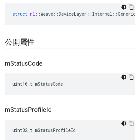
struct
nl
::
Weave
::
DeviceLayer
::
Internal
::
GenericN
公開屬性
m
Status
Code
uint16_t mStatusCode
m
Status
Profile
Id
uint32_t mStatusProfileId