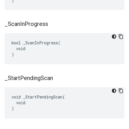
)
_
Scan
In
Progress
bool _ScanInProgress(

  void

)
_
Start
Pending
Scan
void _StartPendingScan(

  void

)