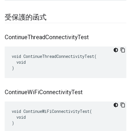
受保護的函式
Continue
Thread
Connectivity
Test
void ContinueThreadConnectivityTest(

  void

)
Continue
Wi
Fi
Connectivity
Test
void ContinueWiFiConnectivityTest(

  void

)