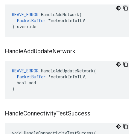
WEAVE_ERROR
 HandleAddNetwork(

PacketBuffer
 *networkInfoTLV

) override
Handle
Add
Update
Network
WEAVE_ERROR
 HandleAddUpdateNetwork(

PacketBuffer
 *networkInfoTLV,

  bool add

)
Handle
Connectivity
Test
Success
void HandleConnectivityTestSuccess(
