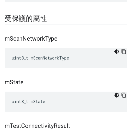
受保護的屬性
m
Scan
Network
Type
uint8_t mScanNetworkType
m
State
uint8_t mState
m
Test
Connectivity
Result