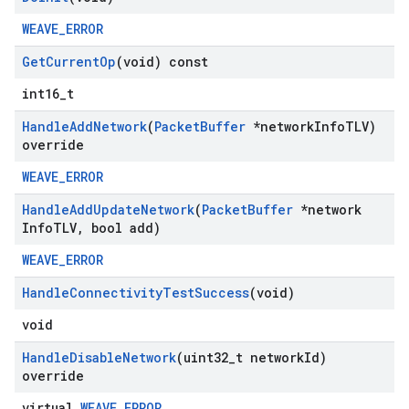
WEAVE_ERROR
Get
Current
Op
(void) const
int16_t
Handle
Add
Network
(
Packet
Buffer
*network
Info
TLV)
override
WEAVE_ERROR
Handle
Add
Update
Network
(
Packet
Buffer
*network
Info
TLV
,
bool add)
WEAVE_ERROR
Handle
Connectivity
Test
Success
(void)
void
Handle
Disable
Network
(uint32
_
t network
Id)
override
virtual
WEAVE_ERROR