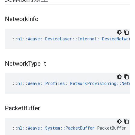
Network
Info
::
nl::Weave::DeviceLayer::Internal::DeviceNetwork
Network
Type
_
t
::
nl::Weave::Profiles::NetworkProvisioning::Netwo
Packet
Buffer
::
nl::Weave::System::PacketBuffer
 PacketBuffer