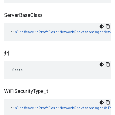
Server
Base
Class
::
nl::Weave::Profiles::NetworkProvisioning::Netwo
州
 State
Wi
Fi
Security
Type
_
t
::
nl::Weave::Profiles::NetworkProvisioning::WiFiS