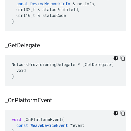
const
DeviceNetworkInfo
&
netInfo
,
uint32_t
&
statusProfileId
,
uint16_t
&
statusCode
)
_
Get
Delegate
NetworkProvisioningDelegate * _GetDelegate(

  void

)
_
On
Platform
Event
void
_OnPlatformEvent
(
const
WeaveDeviceEvent
*
event