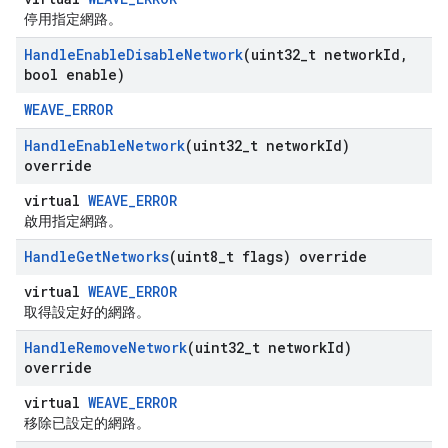
停用指定網路。
Handle
Enable
Disable
Network
(uint32
_
t network
Id
,
bool enable)
WEAVE_ERROR
Handle
Enable
Network
(uint32
_
t network
Id)
override
virtual
WEAVE_ERROR
啟用指定網路。
Handle
Get
Networks
(uint8
_
t flags) override
virtual
WEAVE_ERROR
取得設定好的網路。
Handle
Remove
Network
(uint32
_
t network
Id)
override
virtual
WEAVE_ERROR
移除已設定的網路。