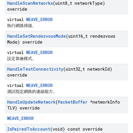
Handle
Scan
Networks
(uint8
_
t network
Type)
override
virtual
WEAVE_ERROR
執行網路掃描。
Handle
Set
Rendezvous
Mode
(uint16
_
t rendezvous
Mode) override
virtual
WEAVE_ERROR
設定算繪模式。
Handle
Test
Connectivity
(uint32
_
t network
Id)
override
virtual
WEAVE_ERROR
測試指定網路的連線能力。
Handle
Update
Network
(
Packet
Buffer
*network
Info
TLV) override
WEAVE_ERROR
Is
Paired
To
Account
(void) const override