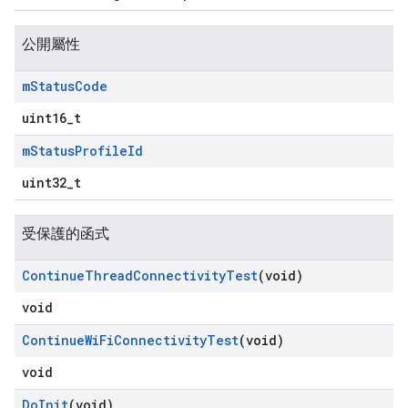
公開屬性
m
Status
Code
uint16_t
m
Status
Profile
Id
uint32_t
受保護的函式
Continue
Thread
Connectivity
Test
(void)
void
Continue
Wi
Fi
Connectivity
Test
(void)
void
Do
Init
(void)