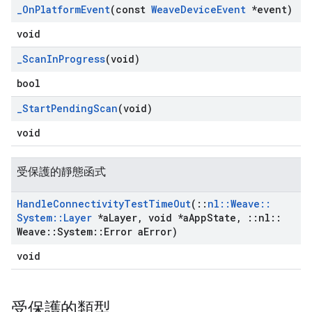
_
On
Platform
Event
(const
Weave
Device
Event
*event)
void
_
Scan
In
Progress
(void)
bool
_
Start
Pending
Scan
(void)
void
受保護的靜態函式
Handle
Connectivity
Test
Time
Out
(
::
nl
::
Weave
::
System
::
Layer
*a
Layer
,
void *a
App
State
,
::
nl
::
Weave
::
System
::
Error a
Error)
void
受保護的類型