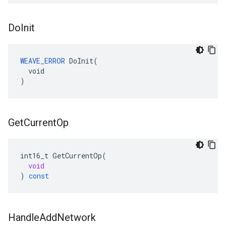
Do
Init
WEAVE_ERROR
 DoInit(

  void

)
Get
Current
Op
int16_t
GetCurrentOp
(
void
)
const
Handle
Add
Network