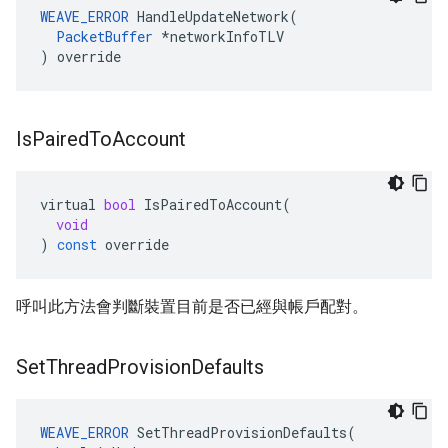
WEAVE_ERROR
 HandleUpdateNetwork(

PacketBuffer
 *networkInfoTLV

) override
Is
Paired
To
Account
virtual
bool
IsPairedToAccount
(
void
)
const
override
呼叫此方法會判斷裝置目前是否已經與帳戶配對。
Set
Thread
Provision
Defaults
WEAVE_ERROR
 SetThreadProvisionDefaults(
