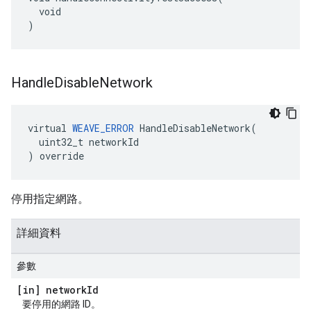
  void

)
Handle
Disable
Network
virtual 
WEAVE_ERROR
 HandleDisableNetwork(

  uint32_t networkId

) override
停用指定網路。
詳細資料
參數
[in] network
Id
要停用的網路 ID。