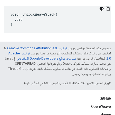
void _UnlockWeaveStack(

  void

)
محتوى هذه الصفحة مرخّص بموجب
ترخيص Creative Commons Attribution 4.0‏
ما
لم يُنصّ على خلاف ذلك، وعيّنات التعليمات البرمجية مرخّصة بموجب
ترخيص Apache
2.0‏
. للتفاصيل، يُرجى مراجعة
سياسات موقع Google Developers الإلكتروني
. إنّ Java
هي علامة تجارية مسجَّلة لشركة Oracle و/أو شركائها التابعين. ‫OPENTHREAD
والعلامات التجارية ذات الصلة هي علامات تجارية مسجّلة تابعة لشركة Thread Group
ويتم استخدامها بموجب ترخيص.
تاريخ التعديل الأخير: 2026-02-18 (حسب التوقيت العالمي المتفَّق عليه)
GitHub
OpenWeave
Happy