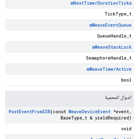
m
Next
Timer
Duration
Ticks
TickType_t
m
Weave
Event
Queue
QueueHandle_t
m
Weave
Stack
Lock
SemaphoreHandle_t
m
Weave
Timer
Active
bool
الدوال المحمية
Post
Event
From
ISR
(const
Weave
Device
Event
*event
,
Base
Type
_
t & yield
Required)
void