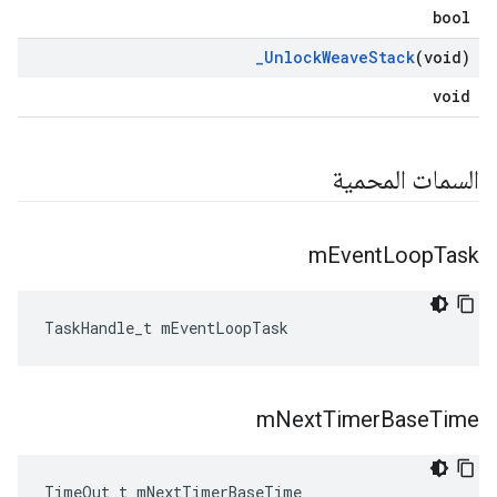
bool
_
Unlock
Weave
Stack
(void)
void
السمات المحمية
m
Event
Loop
Task
TaskHandle_t mEventLoopTask
m
Next
Timer
Base
Time
TimeOut_t mNextTimerBaseTime