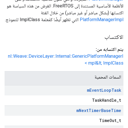
الأنظمة الأساسية المستندة إلى FreeRTOS. الغرض من هذه السياسة هو
اكتسابها (بشكل مباشر أو غير مباشر) من خلال الفئة
PlatformManagerImpl
التي تظهر أيضًا كمَعلمة ImplClass للنموذج.
الاكتساب
يتم اكتسابه من:
nl::Weave::DeviceLayer::Internal::GenericPlatformManagerI
mpl&lt; ImplClass >
السمات المحمية
m
Event
Loop
Task
TaskHandle_t
m
Next
Timer
Base
Time
TimeOut_t