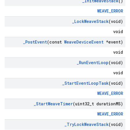
_
Init
Weave
Stack
()
WEAVE_ERROR
_
Lock
Weave
Stack
(void)
void
_
Post
Event
(const
Weave
Device
Event
*event)
void
_
Run
Event
Loop
(void)
void
_
Start
Event
Loop
Task
(void)
WEAVE_ERROR
_
Start
Weave
Timer
(uint32
_
t duration
MS)
WEAVE_ERROR
_
Try
Lock
Weave
Stack
(void)