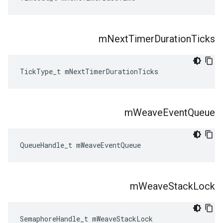
m
Next
Timer
Duration
Ticks
TickType_t mNextTimerDurationTicks
m
Weave
Event
Queue
QueueHandle_t mWeaveEventQueue
m
Weave
Stack
Lock
SemaphoreHandle_t mWeaveStackLock