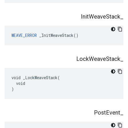
Init
Weave
Stack
_
WEAVE_ERROR
 _InitWeaveStack()
Lock
Weave
Stack
_
void _LockWeaveStack(

  void

)
Post
Event
_