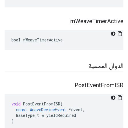
m
Weave
Timer
Active
bool mWeaveTimerActive
الدوال المحمية
Post
Event
From
ISR
void
PostEventFromISR
(
const
WeaveDeviceEvent
*
event
,
BaseType_t
&
yieldRequired
)