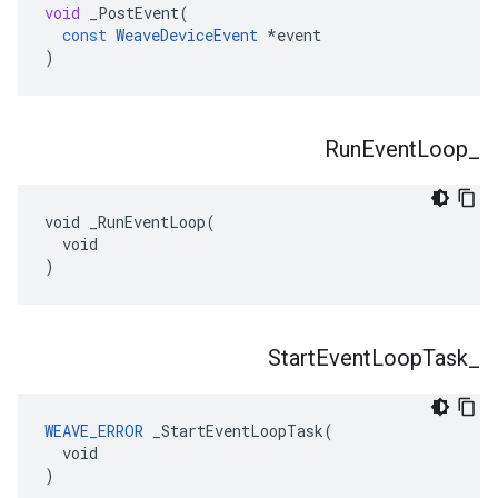
void
_PostEvent
(
const
WeaveDeviceEvent
*
event
)
Run
Event
Loop
_
void _RunEventLoop(

  void

)
Start
Event
Loop
Task
_
WEAVE_ERROR
 _StartEventLoopTask(

  void

)