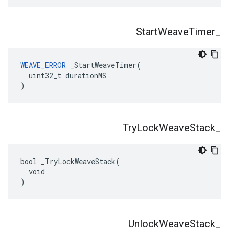
Start
Weave
Timer
_
WEAVE_ERROR
 _StartWeaveTimer(

  uint32_t durationMS

)
Try
Lock
Weave
Stack
_
bool _TryLockWeaveStack(

  void

)
Unlock
Weave
Stack
_