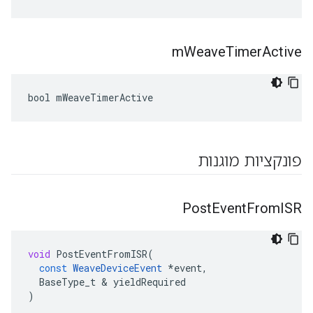
m
Weave
Timer
Active
bool mWeaveTimerActive
פונקציות מוגנות
Post
Event
From
ISR
void
PostEventFromISR
(
const
WeaveDeviceEvent
*
event
,
BaseType_t
&
yieldRequired
)