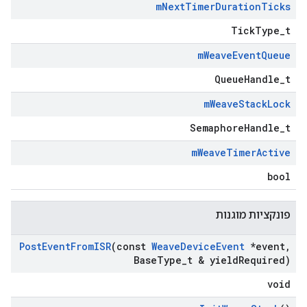
m
Next
Timer
Duration
Ticks
TickType_t
m
Weave
Event
Queue
QueueHandle_t
m
Weave
Stack
Lock
SemaphoreHandle_t
m
Weave
Timer
Active
bool
פונקציות מוגנות
Post
Event
From
ISR
(const
Weave
Device
Event
*event
,
Base
Type
_
t & yield
Required)
void