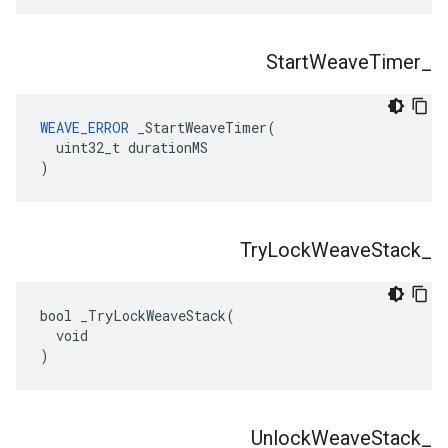
Start
Weave
Timer
_
WEAVE_ERROR
 _StartWeaveTimer(

  uint32_t durationMS

)
Try
Lock
Weave
Stack
_
bool _TryLockWeaveStack(

  void

)
Unlock
Weave
Stack
_