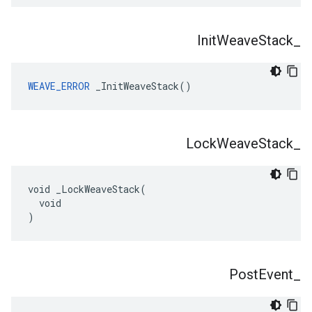
Init
Weave
Stack
_
WEAVE_ERROR
 _InitWeaveStack()
Lock
Weave
Stack
_
void _LockWeaveStack(

  void

)
Post
Event
_