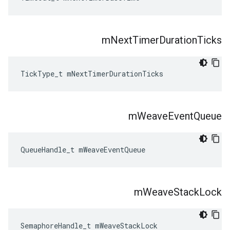
m
Next
Timer
Duration
Ticks
TickType_t mNextTimerDurationTicks
m
Weave
Event
Queue
QueueHandle_t mWeaveEventQueue
m
Weave
Stack
Lock
SemaphoreHandle_t mWeaveStackLock