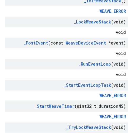
_
Init
Weave
Stack
()
WEAVE_ERROR
_
Lock
Weave
Stack
(void)
void
_
Post
Event
(const
Weave
Device
Event
*event)
void
_
Run
Event
Loop
(void)
void
_
Start
Event
Loop
Task
(void)
WEAVE_ERROR
_
Start
Weave
Timer
(uint32
_
t duration
MS)
WEAVE_ERROR
_
Try
Lock
Weave
Stack
(void)