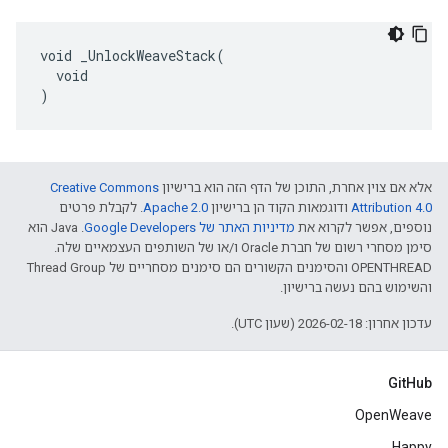
void _UnlockWeaveStack(

  void

)
אלא אם צוין אחרת, התוכן של הדף הזה הוא ברישיון
Creative Commons
Attribution 4.0‏
ודוגמאות הקוד הן ברישיון
Apache 2.0‏
. לקבלת פרטים
נוספים, אפשר לקרוא את
מדיניות האתר של Google Developers‏
.‏ Java הוא
סימן מסחרי רשום של חברת Oracle ו/או של השותפים העצמאיים שלה.
‫OPENTHREAD והסימנים הקשורים הם סימנים מסחריים של Thread Group
והשימוש בהם נעשה ברישיון.
עדכון אחרון: 2026-02-18 (שעון UTC).
GitHub
OpenWeave
Happy