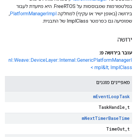
בפלטפורמות שמבוססות על FreeRTOS. היא מיועדת לעבור
בירושה (באופן ישיר או עקיף) למחלקה
PlatformManagerImpl
,
שמופיעה גם כפרמטר ImplClass של התבנית.
ירושה
עובר בירושה מ:
nl::Weave::DeviceLayer::Internal::GenericPlatformManagerI
mpl&lt; ImplClass >
מאפיינים מוגנים
m
Event
Loop
Task
TaskHandle_t
m
Next
Timer
Base
Time
TimeOut_t