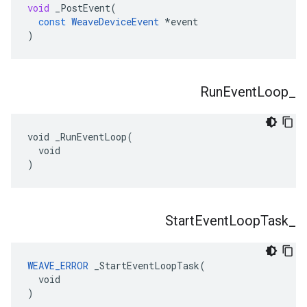
void
_PostEvent
(
const
WeaveDeviceEvent
*
event
)
Run
Event
Loop
_
void _RunEventLoop(

  void

)
Start
Event
Loop
Task
_
WEAVE_ERROR
 _StartEventLoopTask(

  void

)