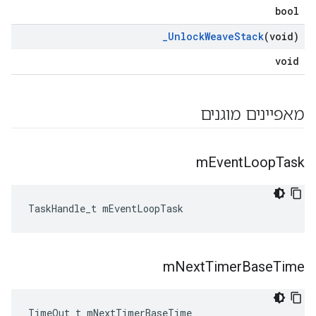
bool
_
Unlock
Weave
Stack
(void)
void
מאפיינים מוגנים
m
Event
Loop
Task
TaskHandle_t mEventLoopTask
m
Next
Timer
Base
Time
TimeOut_t mNextTimerBaseTime