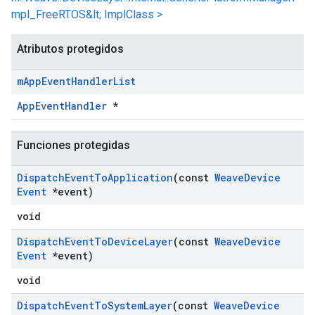
mpl_FreeRTOS&lt; ImplClass >
Atributos protegidos
m
App
Event
Handler
List
AppEventHandler
*
Funciones protegidas
Dispatch
Event
To
Application
(const
Weave
Device
Event
*event)
void
Dispatch
Event
To
Device
Layer
(const
Weave
Device
Event
*event)
void
Dispatch
Event
To
System
Layer
(const
Weave
Device