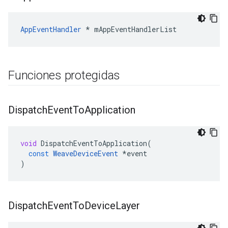
AppEventHandler
 * mAppEventHandlerList
Funciones protegidas
Dispatch
Event
To
Application
void
DispatchEventToApplication
(
const
WeaveDeviceEvent
*
event
)
Dispatch
Event
To
Device
Layer